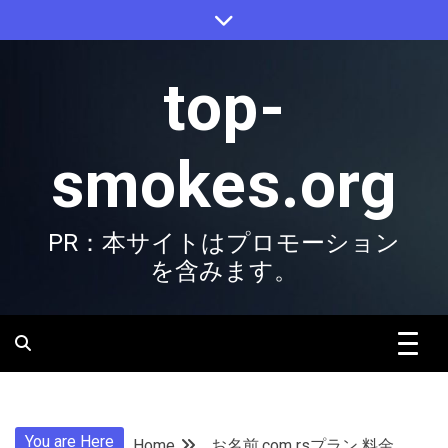
Skip
to
content
top-
smokes.org
PR：本サイトはプロモーション
を含みます。
You are Here
Home
お名前.com rsプラン 料金