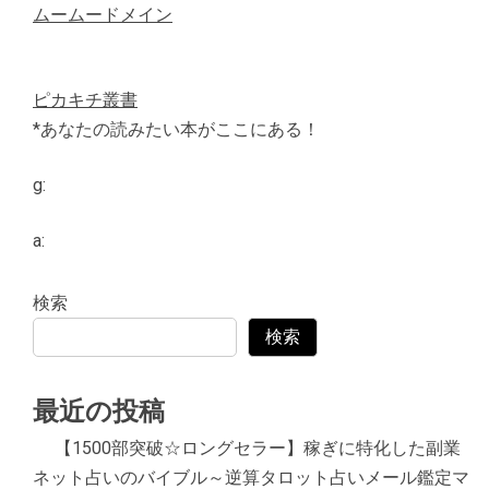
ムームードメイン
ピカキチ叢書
*あなたの読みたい本がここにある！
g:
a:
検索
検索
最近の投稿
【1500部突破☆ロングセラー】稼ぎに特化した副業
ネット占いのバイブル～逆算タロット占いメール鑑定マ