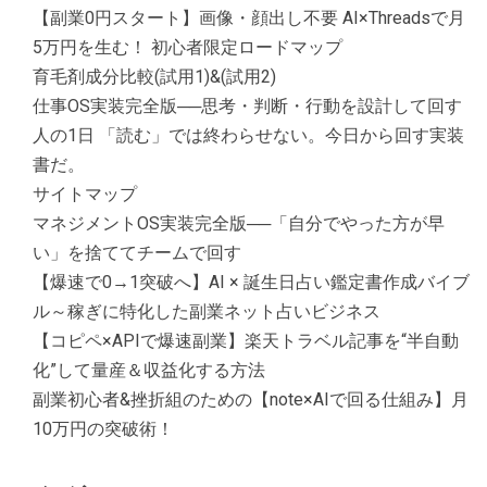
【副業0円スタート】画像・顔出し不要 AI×Threadsで月
5万円を生む！ 初心者限定ロードマップ
育毛剤成分比較(試用1)&(試用2)
仕事OS実装完全版──思考・判断・行動を設計して回す
人の1日 「読む」では終わらせない。今日から回す実装
書だ。
サイトマップ
マネジメントOS実装完全版──「自分でやった方が早
い」を捨ててチームで回す
【爆速で0→1突破へ】AI × 誕生日占い鑑定書作成バイブ
ル～稼ぎに特化した副業ネット占いビジネス
【コピペ×APIで爆速副業】楽天トラベル記事を“半自動
化”して量産＆収益化する方法
副業初心者&挫折組のための【note×AIで回る仕組み】月
10万円の突破術！