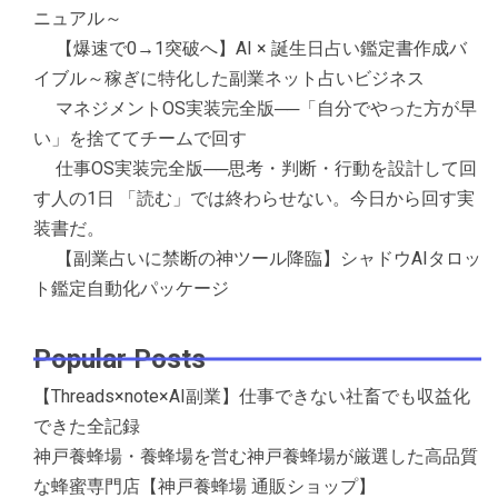
ニュアル～
【爆速で0→1突破へ】AI × 誕生日占い鑑定書作成バ
イブル～稼ぎに特化した副業ネット占いビジネス
マネジメントOS実装完全版──「自分でやった方が早
い」を捨ててチームで回す
仕事OS実装完全版──思考・判断・行動を設計して回
す人の1日 「読む」では終わらせない。今日から回す実
装書だ。
【副業占いに禁断の神ツール降臨】シャドウAIタロッ
ト鑑定自動化パッケージ
Popular Posts
【Threads×note×AI副業】仕事できない社畜でも収益化
できた全記録
神戸養蜂場・養蜂場を営む神戸養蜂場が厳選した高品質
な蜂蜜専門店【神戸養蜂場 通販ショップ】