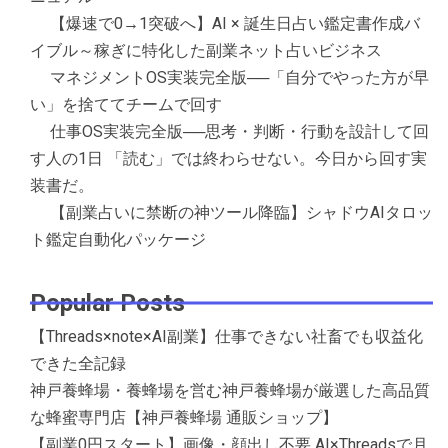
【爆速で0→1突破へ】AI × 誕生日占い鑑定書作成バ
イブル～稼ぎに特化した副業ネット占いビジネス
マネジメントOS実装完全版──「自分でやった方が早
い」を捨ててチームで回す
仕事OS実装完全版──思考・判断・行動を設計して回
す人の1日 「読む」では終わらせない。今日から回す実
装書だ。
【副業占いに禁断の神ツール降臨】シャドウAIタロッ
ト鑑定自動化パッケージ
Popular Posts
【Threads×note×AI副業】仕事できない社畜でも収益化
できた全記録
神戸養蜂場・養蜂場を営む神戸養蜂場が厳選した高品質
な蜂蜜専門店【神戸養蜂場 通販ショップ】
【副業0円スタート】画像・顔出し不要 AI×Threadsで月