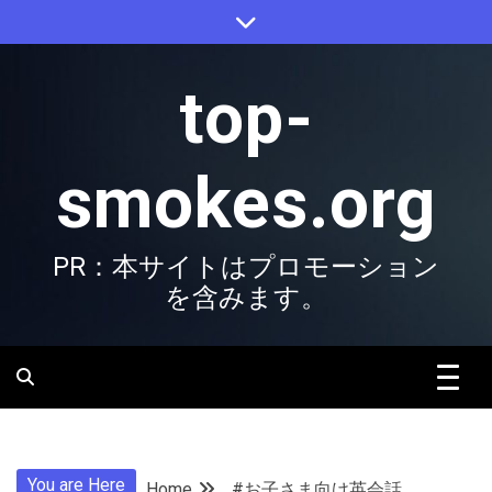
Skip
to
content
top-
smokes.org
PR：本サイトはプロモーション
を含みます。
You are Here
Home
#お子さま向け英会話