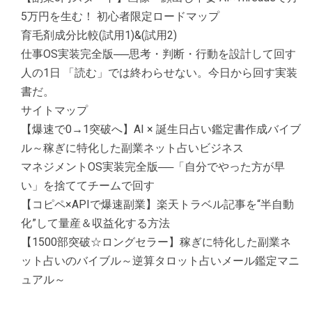
5万円を生む！ 初心者限定ロードマップ
育毛剤成分比較(試用1)&(試用2)
仕事OS実装完全版──思考・判断・行動を設計して回す
人の1日 「読む」では終わらせない。今日から回す実装
書だ。
サイトマップ
【爆速で0→1突破へ】AI × 誕生日占い鑑定書作成バイブ
ル～稼ぎに特化した副業ネット占いビジネス
マネジメントOS実装完全版──「自分でやった方が早
い」を捨ててチームで回す
【コピペ×APIで爆速副業】楽天トラベル記事を“半自動
化”して量産＆収益化する方法
【1500部突破☆ロングセラー】稼ぎに特化した副業ネ
ット占いのバイブル～逆算タロット占いメール鑑定マニ
ュアル～