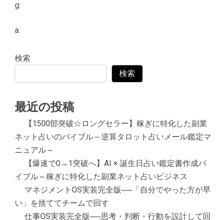
g:
a:
検索
検索
最近の投稿
【1500部突破☆ロングセラー】稼ぎに特化した副業
ネット占いのバイブル～逆算タロット占いメール鑑定マ
ニュアル～
【爆速で0→1突破へ】AI × 誕生日占い鑑定書作成バ
イブル～稼ぎに特化した副業ネット占いビジネス
マネジメントOS実装完全版──「自分でやった方が早
い」を捨ててチームで回す
仕事OS実装完全版──思考・判断・行動を設計して回