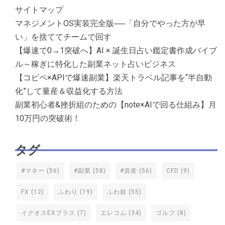
サイトマップ
マネジメントOS実装完全版──「自分でやった方が早
い」を捨ててチームで回す
【爆速で0→1突破へ】AI × 誕生日占い鑑定書作成バイブ
ル～稼ぎに特化した副業ネット占いビジネス
【コピペ×APIで爆速副業】楽天トラベル記事を“半自動
化”して量産＆収益化する方法
副業初心者&挫折組のための【note×AIで回る仕組み】月
10万円の突破術！
タグ
#マネー
(56)
#副業
(58)
#資産
(56)
CFD
(9)
FX
(12)
ふわり
(19)
ふわ姫
(55)
イクオスEXプラス
(7)
エレコム
(34)
ゴルフ
(8)