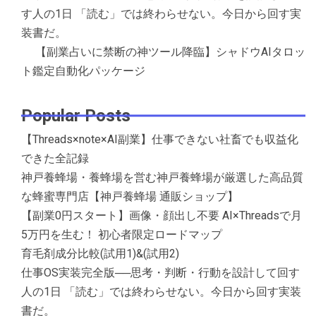
す人の1日 「読む」では終わらせない。今日から回す実
装書だ。
【副業占いに禁断の神ツール降臨】シャドウAIタロッ
ト鑑定自動化パッケージ
Popular Posts
【Threads×note×AI副業】仕事できない社畜でも収益化
できた全記録
神戸養蜂場・養蜂場を営む神戸養蜂場が厳選した高品質
な蜂蜜専門店【神戸養蜂場 通販ショップ】
【副業0円スタート】画像・顔出し不要 AI×Threadsで月
5万円を生む！ 初心者限定ロードマップ
育毛剤成分比較(試用1)&(試用2)
仕事OS実装完全版──思考・判断・行動を設計して回す
人の1日 「読む」では終わらせない。今日から回す実装
書だ。