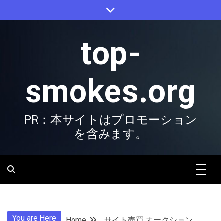
Skip
to
content
top-
smokes.org
PR：本サイトはプロモーション
を含みます。
You are Here
Home
サイト売買 オークション