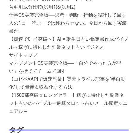
育毛剤成分比較(試用1)&(試用2)
仕事OS実装完全版──思考・判断・行動を設計して回す
人の1日 「読む」では終わらせない。今日から回す実装
書だ。
【爆速で0→1突破へ】AI × 誕生日占い鑑定書作成バイブ
ル～稼ぎに特化した副業ネット占いビジネス
サイトマップ
マネジメントOS実装完全版──「自分でやった方が早
い」を捨ててチームで回す
【コピペ×APIで爆速副業】楽天トラベル記事を“半自動
化”して量産＆収益化する方法
【1500部突破☆ロングセラー】稼ぎに特化した副業ネ
ット占いのバイブル～逆算タロット占いメール鑑定マニ
ュアル～
タグ