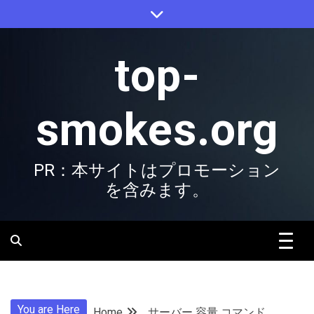
Skip
to
content
top-
smokes.org
PR：本サイトはプロモーション
を含みます。
You are Here
Home
サーバー 容量 コマンド