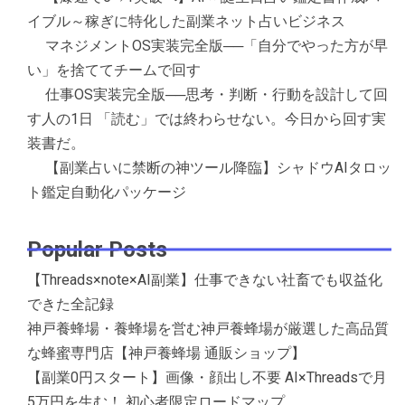
イブル～稼ぎに特化した副業ネット占いビジネス
マネジメントOS実装完全版──「自分でやった方が早
い」を捨ててチームで回す
仕事OS実装完全版──思考・判断・行動を設計して回
す人の1日 「読む」では終わらせない。今日から回す実
装書だ。
【副業占いに禁断の神ツール降臨】シャドウAIタロッ
ト鑑定自動化パッケージ
Popular Posts
【Threads×note×AI副業】仕事できない社畜でも収益化
できた全記録
神戸養蜂場・養蜂場を営む神戸養蜂場が厳選した高品質
な蜂蜜専門店【神戸養蜂場 通販ショップ】
【副業0円スタート】画像・顔出し不要 AI×Threadsで月
5万円を生む！ 初心者限定ロードマップ