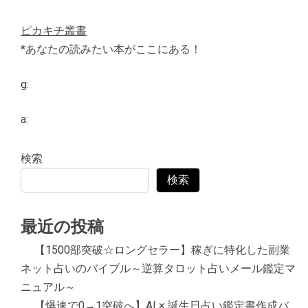
ピカキチ叢書
*あなたの読みたい本がここにある！
g:
a:
検索
検索
最近の投稿
【1500部突破☆ロングセラー】稼ぎに特化した副業
ネット占いのバイブル～逆算タロット占いメール鑑定マ
ニュアル～
【爆速で0→1突破へ】AI × 誕生日占い鑑定書作成バ