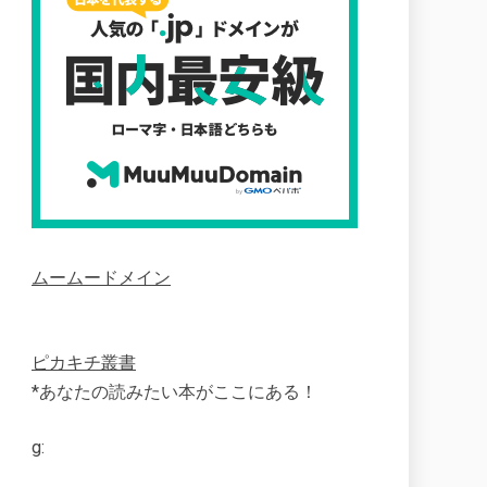
ムームードメイン
ピカキチ叢書
*あなたの読みたい本がここにある！
g: