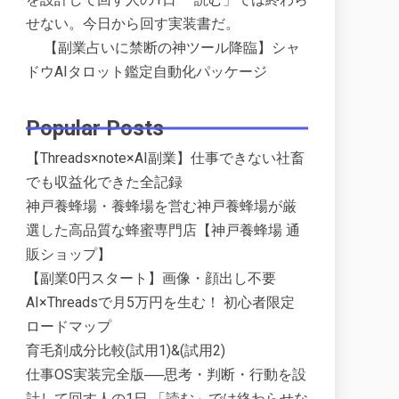
せない。今日から回す実装書だ。
【副業占いに禁断の神ツール降臨】シャ
ドウAIタロット鑑定自動化パッケージ
Popular Posts
【Threads×note×AI副業】仕事できない社畜
でも収益化できた全記録
神戸養蜂場・養蜂場を営む神戸養蜂場が厳
選した高品質な蜂蜜専門店【神戸養蜂場 通
販ショップ】
【副業0円スタート】画像・顔出し不要
AI×Threadsで月5万円を生む！ 初心者限定
ロードマップ
育毛剤成分比較(試用1)&(試用2)
仕事OS実装完全版──思考・判断・行動を設
計して回す人の1日 「読む」では終わらせな