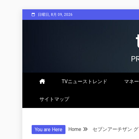
Skip
日曜日, 8月 09, 2026
to
content
P
TVニューストレンド
マネー
サイトマップ
Home
セブンアーチザン 
You are Here