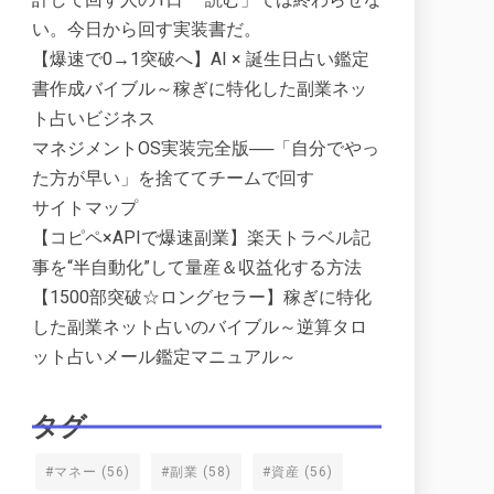
い。今日から回す実装書だ。
【爆速で0→1突破へ】AI × 誕生日占い鑑定
書作成バイブル～稼ぎに特化した副業ネッ
ト占いビジネス
マネジメントOS実装完全版──「自分でやっ
た方が早い」を捨ててチームで回す
サイトマップ
【コピペ×APIで爆速副業】楽天トラベル記
事を“半自動化”して量産＆収益化する方法
【1500部突破☆ロングセラー】稼ぎに特化
した副業ネット占いのバイブル～逆算タロ
ット占いメール鑑定マニュアル～
タグ
#マネー
(56)
#副業
(58)
#資産
(56)