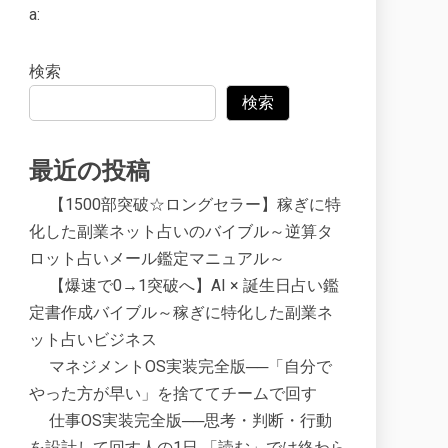
a:
検索
検索
最近の投稿
【1500部突破☆ロングセラー】稼ぎに特
化した副業ネット占いのバイブル～逆算タ
ロット占いメール鑑定マニュアル～
【爆速で0→1突破へ】AI × 誕生日占い鑑
定書作成バイブル～稼ぎに特化した副業ネ
ット占いビジネス
マネジメントOS実装完全版──「自分で
やった方が早い」を捨ててチームで回す
仕事OS実装完全版──思考・判断・行動
を設計して回す人の1日 「読む」では終わら