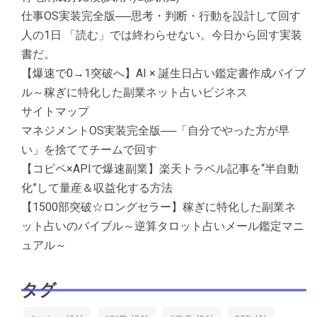
仕事OS実装完全版──思考・判断・行動を設計して回す
人の1日 「読む」では終わらせない。今日から回す実装
書だ。
【爆速で0→1突破へ】AI × 誕生日占い鑑定書作成バイブ
ル～稼ぎに特化した副業ネット占いビジネス
サイトマップ
マネジメントOS実装完全版──「自分でやった方が早
い」を捨ててチームで回す
【コピペ×APIで爆速副業】楽天トラベル記事を“半自動
化”して量産＆収益化する方法
【1500部突破☆ロングセラー】稼ぎに特化した副業ネ
ット占いのバイブル～逆算タロット占いメール鑑定マニ
ュアル～
タグ