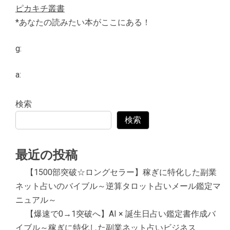
ピカキチ叢書
*あなたの読みたい本がここにある！
g:
a:
検索
検索
最近の投稿
【1500部突破☆ロングセラー】稼ぎに特化した副業
ネット占いのバイブル～逆算タロット占いメール鑑定マ
ニュアル～
【爆速で0→1突破へ】AI × 誕生日占い鑑定書作成バ
イブル～稼ぎに特化した副業ネット占いビジネス