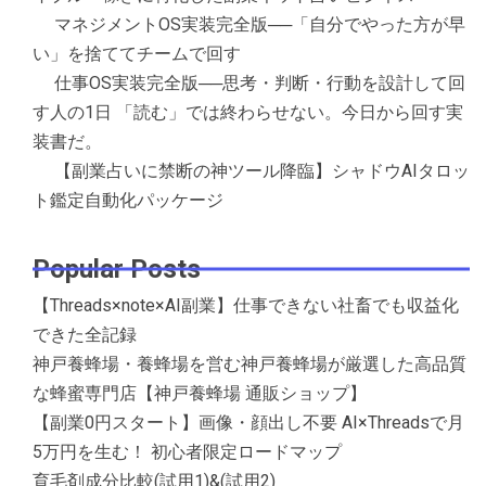
マネジメントOS実装完全版──「自分でやった方が早
い」を捨ててチームで回す
仕事OS実装完全版──思考・判断・行動を設計して回
す人の1日 「読む」では終わらせない。今日から回す実
装書だ。
【副業占いに禁断の神ツール降臨】シャドウAIタロッ
ト鑑定自動化パッケージ
Popular Posts
【Threads×note×AI副業】仕事できない社畜でも収益化
できた全記録
神戸養蜂場・養蜂場を営む神戸養蜂場が厳選した高品質
な蜂蜜専門店【神戸養蜂場 通販ショップ】
【副業0円スタート】画像・顔出し不要 AI×Threadsで月
5万円を生む！ 初心者限定ロードマップ
育毛剤成分比較(試用1)&(試用2)