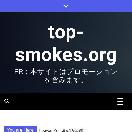
Skip
to
content
top-
smokes.org
PR：本サイトはプロモーション
を含みます。
You are Here
Home
#AGA治療