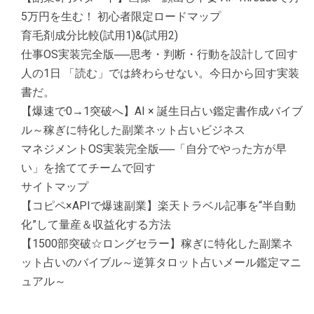
5万円を生む！ 初心者限定ロードマップ
育毛剤成分比較(試用1)&(試用2)
仕事OS実装完全版──思考・判断・行動を設計して回す
人の1日 「読む」では終わらせない。今日から回す実装
書だ。
【爆速で0→1突破へ】AI × 誕生日占い鑑定書作成バイブ
ル～稼ぎに特化した副業ネット占いビジネス
マネジメントOS実装完全版──「自分でやった方が早
い」を捨ててチームで回す
サイトマップ
【コピペ×APIで爆速副業】楽天トラベル記事を“半自動
化”して量産＆収益化する方法
【1500部突破☆ロングセラー】稼ぎに特化した副業ネ
ット占いのバイブル～逆算タロット占いメール鑑定マニ
ュアル～