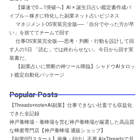
【爆速で0→1突破へ】AI × 誕生日占い鑑定書作成バ
イブル～稼ぎに特化した副業ネット占いビジネス
マネジメントOS実装完全版──「自分でやった方が早
い」を捨ててチームで回す
仕事OS実装完全版──思考・判断・行動を設計して回
す人の1日 「読む」では終わらせない。今日から回す実
装書だ。
【副業占いに禁断の神ツール降臨】シャドウAIタロッ
ト鑑定自動化パッケージ
Popular Posts
【Threads×note×AI副業】仕事できない社畜でも収益化
できた全記録
神戸養蜂場・養蜂場を営む神戸養蜂場が厳選した高品質
な蜂蜜専門店【神戸養蜂場 通販ショップ】
【副業0円スタート】画像・顔出し不要 AI×Threadsで月