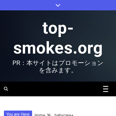
Skip
to
content
top-
smokes.org
PR：本サイトはプロモーション
を含みます。
You are Here
Home
babycare+