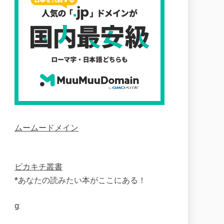
ムームードメイン
ピカキチ叢書
*あなたの読みたい本がここにある！
g: