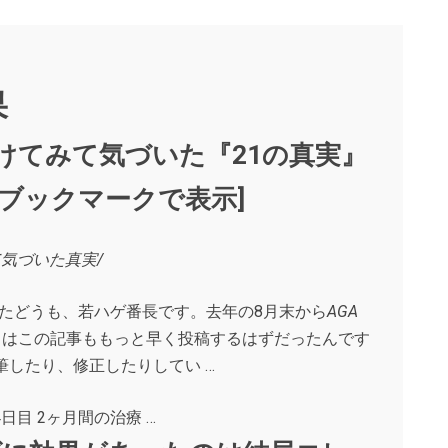
果
続けてみて気づいた『21の真実』
けて気づいた真実/
ましたどうも、若ハゲ番長です。去年の8月末から
AGA
当はこの記事ももっと早く投稿するはずだったんです
したり、修正したりしてい …
療64日目 2ヶ月間の治療 …