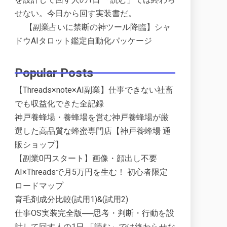
せない。今日から回す実装書だ。
【副業占いに禁断の神ツール降臨】シャ
ドウAIタロット鑑定自動化パッケージ
Popular Posts
【Threads×note×AI副業】仕事できない社畜
でも収益化できた全記録
神戸養蜂場・養蜂場を営む神戸養蜂場が厳
選した高品質な蜂蜜専門店【神戸養蜂場 通
販ショップ】
【副業0円スタート】画像・顔出し不要
AI×Threadsで月5万円を生む！ 初心者限定
ロードマップ
育毛剤成分比較(試用1)&(試用2)
仕事OS実装完全版──思考・判断・行動を設
計して回す人の1日 「読む」では終わらせな