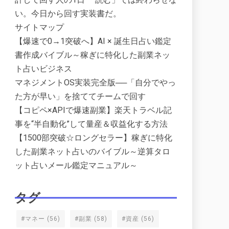
い。今日から回す実装書だ。
サイトマップ
【爆速で0→1突破へ】AI × 誕生日占い鑑定
書作成バイブル～稼ぎに特化した副業ネッ
ト占いビジネス
マネジメントOS実装完全版──「自分でやっ
た方が早い」を捨ててチームで回す
【コピペ×APIで爆速副業】楽天トラベル記
事を“半自動化”して量産＆収益化する方法
【1500部突破☆ロングセラー】稼ぎに特化
した副業ネット占いのバイブル～逆算タロ
ット占いメール鑑定マニュアル～
タグ
#マネー
(56)
#副業
(58)
#資産
(56)