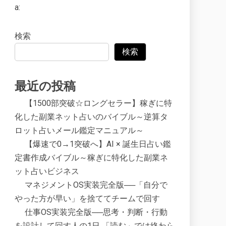
a:
検索
検索
最近の投稿
【1500部突破☆ロングセラー】稼ぎに特
化した副業ネット占いのバイブル～逆算タ
ロット占いメール鑑定マニュアル～
【爆速で0→1突破へ】AI × 誕生日占い鑑
定書作成バイブル～稼ぎに特化した副業ネ
ット占いビジネス
マネジメントOS実装完全版──「自分で
やった方が早い」を捨ててチームで回す
仕事OS実装完全版──思考・判断・行動
を設計して回す人の1日 「読む」では終わら