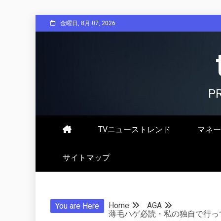
Skip
金曜日, 8月 07, 2026
to
content
P
TVニューストレンド
マネー
サイトマップ
Home
AGA
You are Here
薄毛ハゲ必読・私の独自で行っ