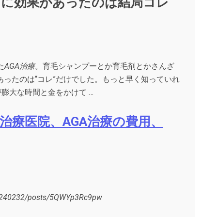
ゲに効果があったのは結局コレ
た
AGA治療
。育毛シャンプーとか育毛剤とかさんざ
あったのは“コレ”だけでした。もっと早く知っていれ
膨大な時間と金をかけて …
GA治療医院、AGA治療の費用、
97240232/posts/5QWYp3Rc9pw