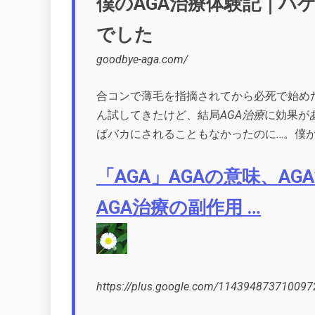
僕のAGA治療体験記｜ハ
でした
goodbye-aga.com/
合コンで薄毛を指摘されてから必死で始め
ん試してきたけど、結局
AGA治療
に効果が
ばバカにされることもなかったのに…。僕が
「AGA」AGAの意味、A
AGA治療の副作用 …
https://plus.google.com/1143948737100