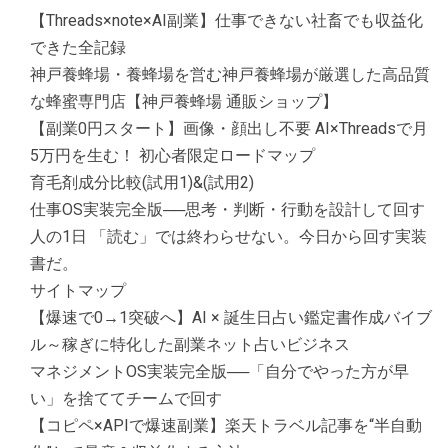
【Threads×note×AI副業】仕事できない社畜でも収益化
できた全記録
神戸養蜂場・養蜂場を営む神戸養蜂場が厳選した高品質
な蜂蜜専門店【神戸養蜂場 通販ショップ】
【副業0円スタート】画像・顔出し不要 AI×Threadsで月
5万円を生む！ 初心者限定ロードマップ
育毛剤成分比較(試用1)&(試用2)
仕事OS実装完全版──思考・判断・行動を設計して回す
人の1日 「読む」では終わらせない。今日から回す実装
書だ。
サイトマップ
【爆速で0→1突破へ】AI × 誕生日占い鑑定書作成バイブ
ル～稼ぎに特化した副業ネット占いビジネス
マネジメントOS実装完全版──「自分でやった方が早
い」を捨ててチームで回す
【コピペ×APIで爆速副業】楽天トラベル記事を“半自動