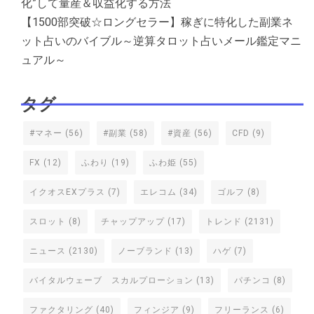
化”して量産＆収益化する方法
【1500部突破☆ロングセラー】稼ぎに特化した副業ネ
ット占いのバイブル～逆算タロット占いメール鑑定マニ
ュアル～
タグ
#マネー
(56)
#副業
(58)
#資産
(56)
CFD
(9)
FX
(12)
ふわり
(19)
ふわ姫
(55)
イクオスEXプラス
(7)
エレコム
(34)
ゴルフ
(8)
スロット
(8)
チャップアップ
(17)
トレンド
(2131)
ニュース
(2130)
ノーブランド
(13)
ハゲ
(7)
バイタルウェーブ スカルプローション
(13)
パチンコ
(8)
ファクタリング
(40)
フィンジア
(9)
フリーランス
(6)