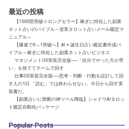
最近の投稿
【1500部突破☆ロングセラー】稼ぎに特化した副業
ネット占いのバイブル～逆算タロット占いメール鑑定マ
ニュアル～
【爆速で0→1突破へ】AI × 誕生日占い鑑定書作成バ
イブル～稼ぎに特化した副業ネット占いビジネス
マネジメントOS実装完全版──「自分でやった方が早
い」を捨ててチームで回す
仕事OS実装完全版──思考・判断・行動を設計して回
す人の1日 「読む」では終わらせない。今日から回す実
装書だ。
【副業占いに禁断の神ツール降臨】シャドウAIタロッ
ト鑑定自動化パッケージ
Popular Posts