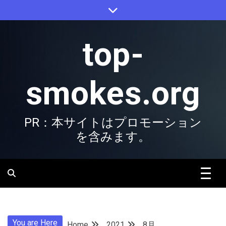
Skip
to
content
top-
smokes.org
PR：本サイトはプロモーション
を含みます。
You are Here
Home
2021
8月