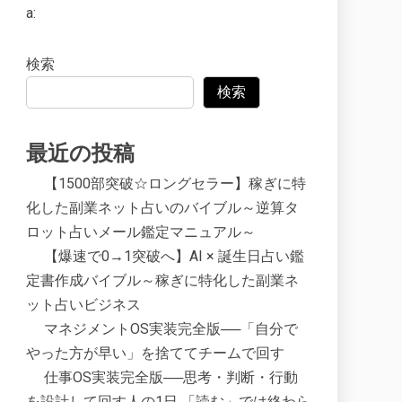
a:
検索
検索
最近の投稿
【1500部突破☆ロングセラー】稼ぎに特
化した副業ネット占いのバイブル～逆算タ
ロット占いメール鑑定マニュアル～
【爆速で0→1突破へ】AI × 誕生日占い鑑
定書作成バイブル～稼ぎに特化した副業ネ
ット占いビジネス
マネジメントOS実装完全版──「自分で
やった方が早い」を捨ててチームで回す
仕事OS実装完全版──思考・判断・行動
を設計して回す人の1日 「読む」では終わら