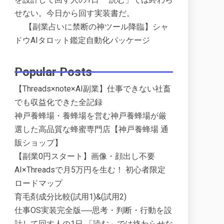
せない。今日から回す実装書だ。
【副業占いに禁断の神ツール降臨】シャ
ドウAIタロット鑑定自動化パッケージ
Popular Posts
【Threads×note×AI副業】仕事できない社畜
でも収益化できた全記録
神戸養蜂場・養蜂場を営む神戸養蜂場が厳
選した高品質な蜂蜜専門店【神戸養蜂場 通
販ショップ】
【副業0円スタート】画像・顔出し不要
AI×Threadsで月5万円を生む！ 初心者限定
ロードマップ
育毛剤成分比較(試用1)&(試用2)
仕事OS実装完全版──思考・判断・行動を設
計して回す人の1日 「読む」では終わらせな