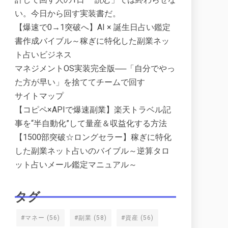
い。今日から回す実装書だ。
【爆速で0→1突破へ】AI × 誕生日占い鑑定
書作成バイブル～稼ぎに特化した副業ネッ
ト占いビジネス
マネジメントOS実装完全版──「自分でやっ
た方が早い」を捨ててチームで回す
サイトマップ
【コピペ×APIで爆速副業】楽天トラベル記
事を“半自動化”して量産＆収益化する方法
【1500部突破☆ロングセラー】稼ぎに特化
した副業ネット占いのバイブル～逆算タロ
ット占いメール鑑定マニュアル～
タグ
#マネー
(56)
#副業
(58)
#資産
(56)