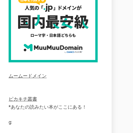
ムームードメイン
ピカキチ叢書
*あなたの読みたい本がここにある！
g: