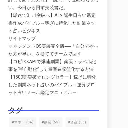
い。今日から回す実装書だ。
【爆速で0→1突破へ】AI × 誕生日占い鑑定
書作成バイブル～稼ぎに特化した副業ネッ
ト占いビジネス
サイトマップ
マネジメントOS実装完全版──「自分でやっ
た方が早い」を捨ててチームで回す
【コピペ×APIで爆速副業】楽天トラベル記
事を“半自動化”して量産＆収益化する方法
【1500部突破☆ロングセラー】稼ぎに特化
した副業ネット占いのバイブル～逆算タロ
ット占いメール鑑定マニュアル～
タグ
#マネー
(56)
#副業
(58)
#資産
(56)