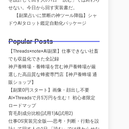
せない。今日から回す実装書だ。
【副業占いに禁断の神ツール降臨】シャ
ドウAIタロット鑑定自動化パッケージ
Popular Posts
【Threads×note×AI副業】仕事できない社畜
でも収益化できた全記録
神戸養蜂場・養蜂場を営む神戸養蜂場が厳
選した高品質な蜂蜜専門店【神戸養蜂場 通
販ショップ】
【副業0円スタート】画像・顔出し不要
AI×Threadsで月5万円を生む！ 初心者限定
ロードマップ
育毛剤成分比較(試用1)&(試用2)
仕事OS実装完全版──思考・判断・行動を設
計して回す人の1日 「読む」では終わらせな