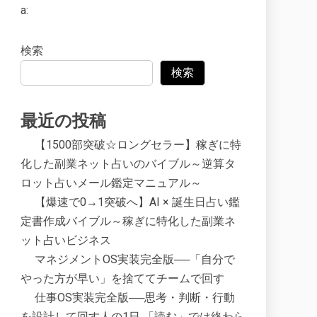
a:
検索
検索
最近の投稿
【1500部突破☆ロングセラー】稼ぎに特
化した副業ネット占いのバイブル～逆算タ
ロット占いメール鑑定マニュアル～
【爆速で0→1突破へ】AI × 誕生日占い鑑
定書作成バイブル～稼ぎに特化した副業ネ
ット占いビジネス
マネジメントOS実装完全版──「自分で
やった方が早い」を捨ててチームで回す
仕事OS実装完全版──思考・判断・行動
を設計して回す人の1日 「読む」では終わら