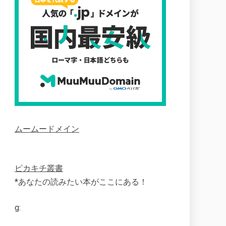
ムームードメイン
ピカキチ叢書
*あなたの読みたい本がここにある！
g: