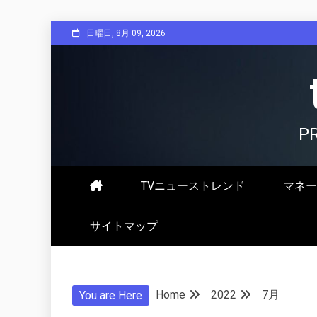
Skip
日曜日, 8月 09, 2026
to
content
P
TVニューストレンド
マネー
サイトマップ
Home
2022
7月
You are Here