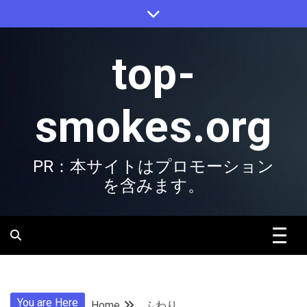
Skip
to
content
top-
smokes.org
PR：本サイトはプロモーション
を含みます。
You are Here
Home
ふわり