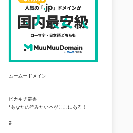
ムームードメイン
ピカキチ叢書
*あなたの読みたい本がここにある！
g: