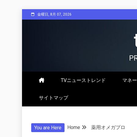
Skip
金曜日, 8月 07, 2026
to
content
P
TVニューストレンド
マネー
サイトマップ
Home
薬用オメガプロ
You are Here