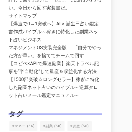
い。今日から回す実装書だ。
サイトマップ
【爆速で0→1突破へ】AI × 誕生日占い鑑定
書作成バイブル～稼ぎに特化した副業ネッ
ト占いビジネス
マネジメントOS実装完全版──「自分でやっ
た方が早い」を捨ててチームで回す
【コピペ×APIで爆速副業】楽天トラベル記
事を“半自動化”して量産＆収益化する方法
【1500部突破☆ロングセラー】稼ぎに特化
した副業ネット占いのバイブル～逆算タロ
ット占いメール鑑定マニュアル～
タグ
#マネー
(56)
#副業
(58)
#資産
(56)