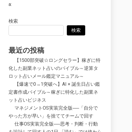
a:
検索
検索
最近の投稿
【1500部突破☆ロングセラー】稼ぎに特
化した副業ネット占いのバイブル～逆算タ
ロット占いメール鑑定マニュアル～
【爆速で0→1突破へ】AI × 誕生日占い鑑
定書作成バイブル～稼ぎに特化した副業ネ
ット占いビジネス
マネジメントOS実装完全版──「自分で
やった方が早い」を捨ててチームで回す
仕事OS実装完全版──思考・判断・行動
を設計して回す人の1日 「読む」では終わら