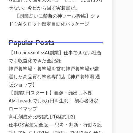
せない。今日から回す実装書だ。
【副業占いに禁断の神ツール降臨】シャ
ドウAIタロット鑑定自動化パッケージ
Popular Posts
【Threads×note×AI副業】仕事できない社畜
でも収益化できた全記録
神戸養蜂場・養蜂場を営む神戸養蜂場が厳
選した高品質な蜂蜜専門店【神戸養蜂場 通
販ショップ】
【副業0円スタート】画像・顔出し不要
AI×Threadsで月5万円を生む！ 初心者限定
ロードマップ
育毛剤成分比較(試用1)&(試用2)
仕事OS実装完全版──思考・判断・行動を設
計して回す人の1日 「読む」では終わらせな