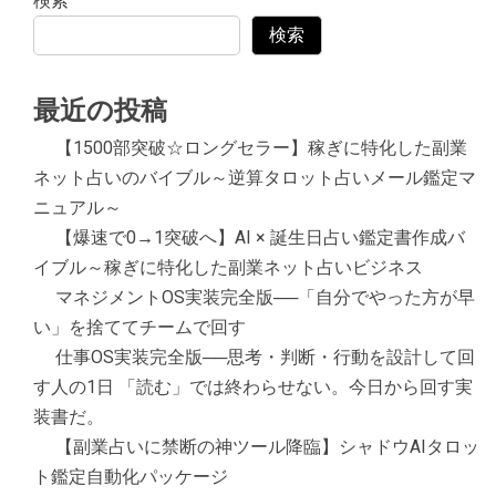
検索
検索
最近の投稿
【1500部突破☆ロングセラー】稼ぎに特化した副業
ネット占いのバイブル～逆算タロット占いメール鑑定マ
ニュアル～
【爆速で0→1突破へ】AI × 誕生日占い鑑定書作成バ
イブル～稼ぎに特化した副業ネット占いビジネス
マネジメントOS実装完全版──「自分でやった方が早
い」を捨ててチームで回す
仕事OS実装完全版──思考・判断・行動を設計して回
す人の1日 「読む」では終わらせない。今日から回す実
装書だ。
【副業占いに禁断の神ツール降臨】シャドウAIタロッ
ト鑑定自動化パッケージ