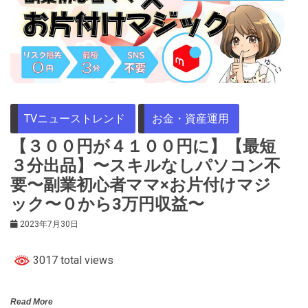
TVニューストレンド
お金・資産運用
【３００円が４１００円に】【最短
３分出品】〜スキルなしパソコン不
要〜副業初心者ママ×お片付けマジ
ック〜０から3万円収益〜
2023年7月30日
3017 total views
Read More