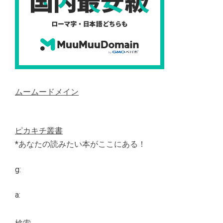
ムームードメイン
ピカキチ叢書
*あなたの読みたい本がここにある！
g:
a: