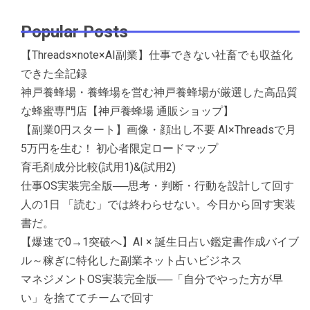
Popular Posts
【Threads×note×AI副業】仕事できない社畜でも収益化
できた全記録
神戸養蜂場・養蜂場を営む神戸養蜂場が厳選した高品質
な蜂蜜専門店【神戸養蜂場 通販ショップ】
【副業0円スタート】画像・顔出し不要 AI×Threadsで月
5万円を生む！ 初心者限定ロードマップ
育毛剤成分比較(試用1)&(試用2)
仕事OS実装完全版──思考・判断・行動を設計して回す
人の1日 「読む」では終わらせない。今日から回す実装
書だ。
【爆速で0→1突破へ】AI × 誕生日占い鑑定書作成バイブ
ル～稼ぎに特化した副業ネット占いビジネス
マネジメントOS実装完全版──「自分でやった方が早
い」を捨ててチームで回す