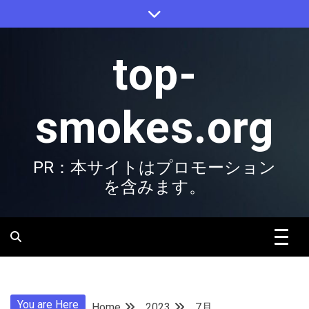
Skip
to
content
top-
smokes.org
PR：本サイトはプロモーション
を含みます。
You are Here
Home
2023
7月