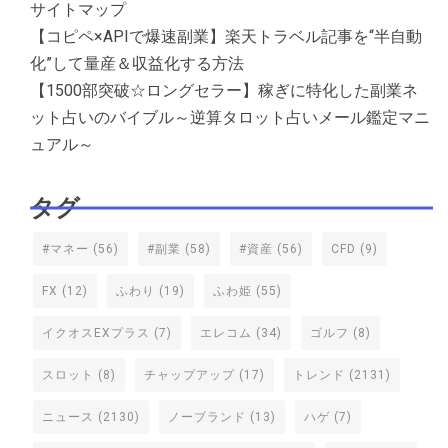
サイトマップ
【コピペ×APIで爆速副業】楽天トラベル記事を“半自動
化”して量産＆収益化する方法
【1500部突破☆ロングセラー】稼ぎに特化した副業ネ
ット占いのバイブル～逆算タロット占いメール鑑定マニ
ュアル～
タグ
#マネー
(56)
#副業
(58)
#資産
(56)
CFD
(9)
FX
(12)
ふわり
(19)
ふわ姫
(55)
イクオスEXプラス
(7)
エレコム
(34)
ゴルフ
(8)
スロット
(8)
チャップアップ
(17)
トレンド
(2131)
ニュース
(2130)
ノーブランド
(13)
ハゲ
(7)