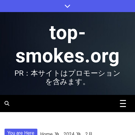
Skip
to
content
top-
smokes.org
PR：本サイトはプロモーション
を含みます。
You are Here
Home
2024
2月