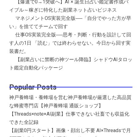
【爆速で0→1突破へ】AI × 誕生日占い鑑定書作成バ
イブル～稼ぎに特化した副業ネット占いビジネス
マネジメントOS実装完全版──「自分でやった方が早
い」を捨ててチームで回す
仕事OS実装完全版──思考・判断・行動を設計して回
す人の1日 「読む」では終わらせない。今日から回す実
装書だ。
【副業占いに禁断の神ツール降臨】シャドウAIタロッ
ト鑑定自動化パッケージ
Popular Posts
神戸養蜂場・養蜂場を営む神戸養蜂場が厳選した高品質
な蜂蜜専門店【神戸養蜂場 通販ショップ】
【Threads×note×AI副業】仕事できない社畜でも収益化
できた全記録
【副業0円スタート】画像・顔出し不要 AI×Threadsで月