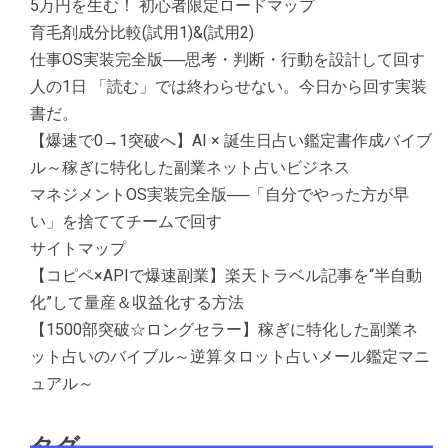
5万円を生む！ 初心者限定ロードマップ
育毛剤成分比較(試用1)&(試用2)
仕事OS実装完全版──思考・判断・行動を設計して回す
人の1日 「読む」では終わらせない。今日から回す実装
書だ。
【爆速で0→1突破へ】AI × 誕生日占い鑑定書作成バイブ
ル～稼ぎに特化した副業ネット占いビジネス
マネジメントOS実装完全版──「自分でやった方が早
い」を捨ててチームで回す
サイトマップ
【コピペ×APIで爆速副業】楽天トラベル記事を“半自動
化”して量産＆収益化する方法
【1500部突破☆ロングセラー】稼ぎに特化した副業ネ
ット占いのバイブル～逆算タロット占いメール鑑定マニ
ュアル～
タグ