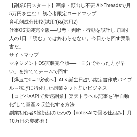
【副業0円スタート】画像・顔出し不要 AI×Threadsで月
5万円を生む！ 初心者限定ロードマップ
育毛剤成分比較(試用1)&(試用2)
仕事OS実装完全版──思考・判断・行動を設計して回す
人の1日 「読む」では終わらせない。今日から回す実装
書だ。
サイトマップ
マネジメントOS実装完全版──「自分でやった方が早
い」を捨ててチームで回す
【爆速で0→1突破へ】AI × 誕生日占い鑑定書作成バイブ
ル～稼ぎに特化した副業ネット占いビジネス
【コピペ×APIで爆速副業】楽天トラベル記事を“半自動
化”して量産＆収益化する方法
副業初心者&挫折組のための【note×AIで回る仕組み】月
10万円の突破術！