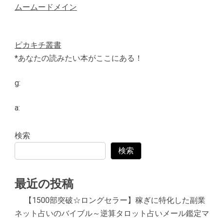
ムームードメイン
ピカキチ叢書
*あなたの読みたい本がここにある！
g:
a:
検索
検索
最近の投稿
【1500部突破☆ロングセラー】稼ぎに特化した副業
ネット占いのバイブル～逆算タロット占いメール鑑定マ