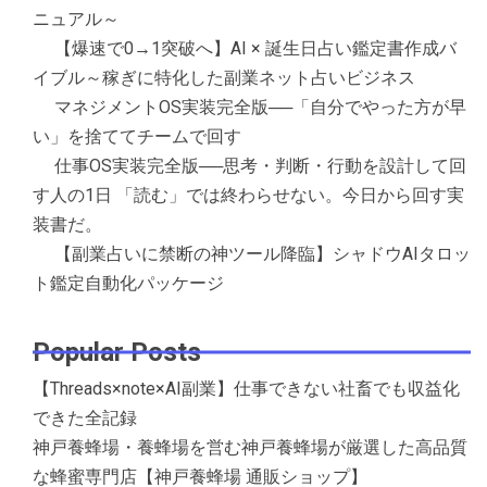
ニュアル～
【爆速で0→1突破へ】AI × 誕生日占い鑑定書作成バ
イブル～稼ぎに特化した副業ネット占いビジネス
マネジメントOS実装完全版──「自分でやった方が早
い」を捨ててチームで回す
仕事OS実装完全版──思考・判断・行動を設計して回
す人の1日 「読む」では終わらせない。今日から回す実
装書だ。
【副業占いに禁断の神ツール降臨】シャドウAIタロッ
ト鑑定自動化パッケージ
Popular Posts
【Threads×note×AI副業】仕事できない社畜でも収益化
できた全記録
神戸養蜂場・養蜂場を営む神戸養蜂場が厳選した高品質
な蜂蜜専門店【神戸養蜂場 通販ショップ】