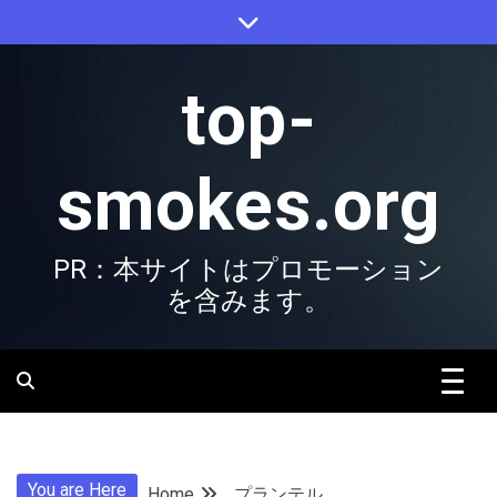
Skip
to
content
top-
smokes.org
PR：本サイトはプロモーション
を含みます。
You are Here
Home
プランテル