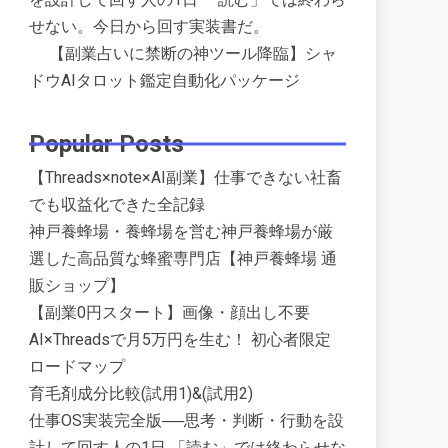
せない。今日から回す実装書だ。
【副業占いに禁断の神ツール降臨】シャ
ドウAIタロット鑑定自動化パッケージ
Popular Posts
【Threads×note×AI副業】仕事できない社畜
でも収益化できた全記録
神戸養蜂場・養蜂場を営む神戸養蜂場が厳
選した高品質な蜂蜜専門店【神戸養蜂場 通
販ショップ】
【副業0円スタート】画像・顔出し不要
AI×Threadsで月5万円を生む！ 初心者限定
ロードマップ
育毛剤成分比較(試用1)&(試用2)
仕事OS実装完全版──思考・判断・行動を設
計して回す人の1日 「読む」では終わらせな