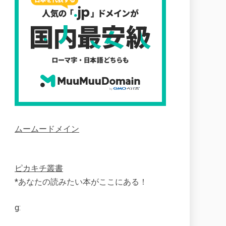
ムームードメイン
ピカキチ叢書
*あなたの読みたい本がここにある！
g: