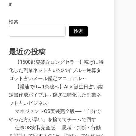
a:
検索
検索
最近の投稿
【1500部突破☆ロングセラー】稼ぎに特
化した副業ネット占いのバイブル～逆算タ
ロット占いメール鑑定マニュアル～
【爆速で0→1突破へ】AI × 誕生日占い鑑
定書作成バイブル～稼ぎに特化した副業ネ
ット占いビジネス
マネジメントOS実装完全版──「自分で
やった方が早い」を捨ててチームで回す
仕事OS実装完全版──思考・判断・行動
を設計して回す人の1日 「読む」では終わら