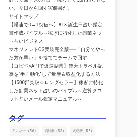
い。今日から回す実装書だ。
サイトマップ
【爆速で0→1突破へ】AI × 誕生日占い鑑定
書作成バイブル～稼ぎに特化した副業ネッ
ト占いビジネス
マネジメントOS実装完全版──「自分でやっ
た方が早い」を捨ててチームで回す
【コピペ×APIで爆速副業】楽天トラベル記
事を“半自動化”して量産＆収益化する方法
【1500部突破☆ロングセラー】稼ぎに特化
した副業ネット占いのバイブル～逆算タロ
ット占いメール鑑定マニュアル～
タグ
#マネー
(56)
#副業
(58)
#資産
(56)