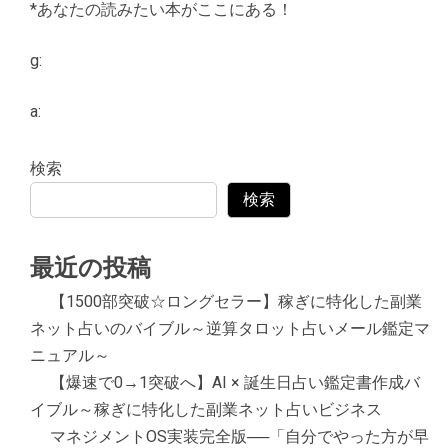
*あなたの読みたい本がここにある！
g:
a:
検索
検索
最近の投稿
【1500部突破☆ロングセラー】稼ぎに特化した副業
ネット占いのバイブル～逆算タロット占いメール鑑定マ
ニュアル～
【爆速で0→1突破へ】AI × 誕生日占い鑑定書作成バ
イブル～稼ぎに特化した副業ネット占いビジネス
マネジメントOS実装完全版──「自分でやった方が早