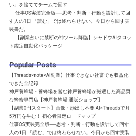
い」を捨ててチームで回す
仕事OS実装完全版──思考・判断・行動を設計して回
す人の1日 「読む」では終わらせない。今日から回す実
装書だ。
【副業占いに禁断の神ツール降臨】シャドウAIタロッ
ト鑑定自動化パッケージ
Popular Posts
【Threads×note×AI副業】仕事できない社畜でも収益化
できた全記録
神戸養蜂場・養蜂場を営む神戸養蜂場が厳選した高品質
な蜂蜜専門店【神戸養蜂場 通販ショップ】
【副業0円スタート】画像・顔出し不要 AI×Threadsで月
5万円を生む！ 初心者限定ロードマップ
仕事OS実装完全版──思考・判断・行動を設計して回す
人の1日 「読む」では終わらせない。今日から回す実装