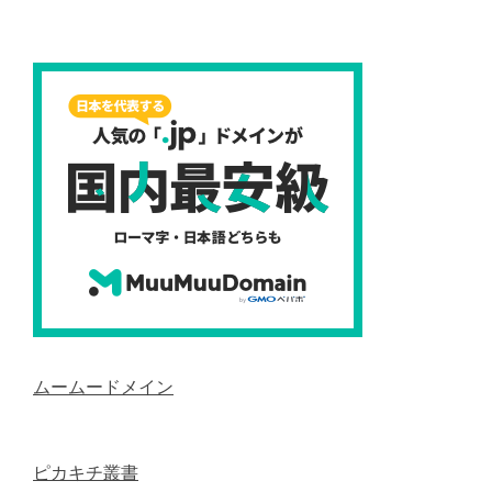
ムームードメイン
ピカキチ叢書