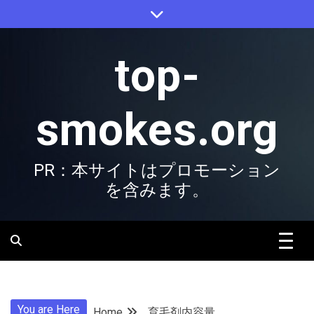
Skip
to
content
top-
smokes.org
PR：本サイトはプロモーション
を含みます。
You are Here
Home
育毛剤内容量