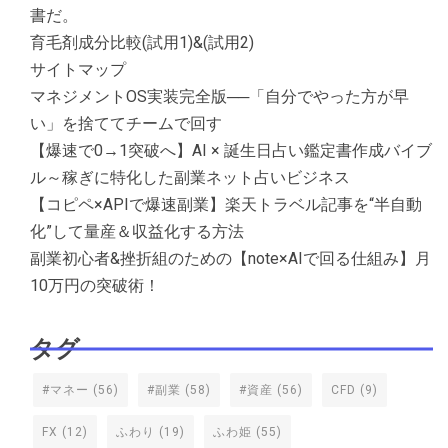
書だ。
育毛剤成分比較(試用1)&(試用2)
サイトマップ
マネジメントOS実装完全版──「自分でやった方が早
い」を捨ててチームで回す
【爆速で0→1突破へ】AI × 誕生日占い鑑定書作成バイブ
ル～稼ぎに特化した副業ネット占いビジネス
【コピペ×APIで爆速副業】楽天トラベル記事を“半自動
化”して量産＆収益化する方法
副業初心者&挫折組のための【note×AIで回る仕組み】月
10万円の突破術！
タグ
#マネー
(56)
#副業
(58)
#資産
(56)
CFD
(9)
FX
(12)
ふわり
(19)
ふわ姫
(55)