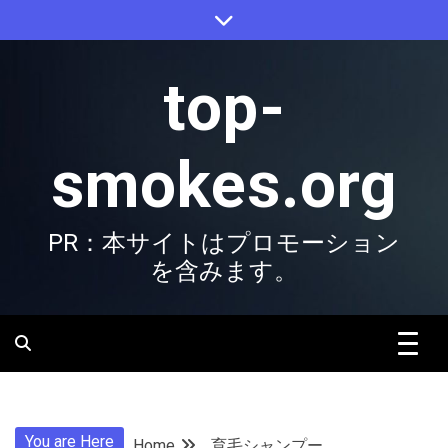
Skip
to
content
top-
smokes.org
PR：本サイトはプロモーション
を含みます。
You are Here
Home
育毛シャンプー