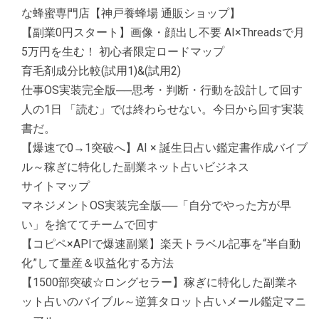
な蜂蜜専門店【神戸養蜂場 通販ショップ】
【副業0円スタート】画像・顔出し不要 AI×Threadsで月
5万円を生む！ 初心者限定ロードマップ
育毛剤成分比較(試用1)&(試用2)
仕事OS実装完全版──思考・判断・行動を設計して回す
人の1日 「読む」では終わらせない。今日から回す実装
書だ。
【爆速で0→1突破へ】AI × 誕生日占い鑑定書作成バイブ
ル～稼ぎに特化した副業ネット占いビジネス
サイトマップ
マネジメントOS実装完全版──「自分でやった方が早
い」を捨ててチームで回す
【コピペ×APIで爆速副業】楽天トラベル記事を“半自動
化”して量産＆収益化する方法
【1500部突破☆ロングセラー】稼ぎに特化した副業ネ
ット占いのバイブル～逆算タロット占いメール鑑定マニ