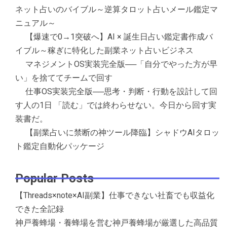
ネット占いのバイブル～逆算タロット占いメール鑑定マ
ニュアル～
【爆速で0→1突破へ】AI × 誕生日占い鑑定書作成バ
イブル～稼ぎに特化した副業ネット占いビジネス
マネジメントOS実装完全版──「自分でやった方が早
い」を捨ててチームで回す
仕事OS実装完全版──思考・判断・行動を設計して回
す人の1日 「読む」では終わらせない。今日から回す実
装書だ。
【副業占いに禁断の神ツール降臨】シャドウAIタロッ
ト鑑定自動化パッケージ
Popular Posts
【Threads×note×AI副業】仕事できない社畜でも収益化
できた全記録
神戸養蜂場・養蜂場を営む神戸養蜂場が厳選した高品質