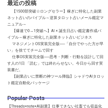
最近の投稿
【1500部突破☆ロングセラー】稼ぎに特化した副業
ネット占いのバイブル～逆算タロット占いメール鑑定マ
ニュアル～
【爆速で0→1突破へ】AI × 誕生日占い鑑定書作成バ
イブル～稼ぎに特化した副業ネット占いビジネス
マネジメントOS実装完全版──「自分でやった方が早
い」を捨ててチームで回す
仕事OS実装完全版──思考・判断・行動を設計して回
す人の1日 「読む」では終わらせない。今日から回す実
装書だ。
【副業占いに禁断の神ツール降臨】シャドウAIタロッ
ト鑑定自動化パッケージ
Popular Posts
【Threads×note×AI副業】仕事できない社畜でも収益化