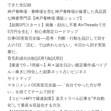
できた全記録
神戸養蜂場・養蜂場を営む神戸養蜂場が厳選した高品質
な蜂蜜専門店【神戸養蜂場 通販ショップ】
【副業0円スタート】画像・顔出し不要 AI×Threadsで月
5万円を生む！ 初心者限定ロードマップ
仕事OS実装完全版──思考・判断・行動を設計して回す
人の1日 「読む」では終わらせない。今日から回す実装
書だ。
育毛剤成分比較(試用1)&(試用2)
【爆速で0→1突破へ】AI × 誕生日占い鑑定書作成バイブ
ル～稼ぎに特化した副業ネット占いビジネス
サイトマップ
マネジメントOS実装完全版──「自分でやった方が早
い」を捨ててチームで回す
【コピペ×APIで爆速副業】楽天トラベル記事を“半自動
化”して量産＆収益化する方法