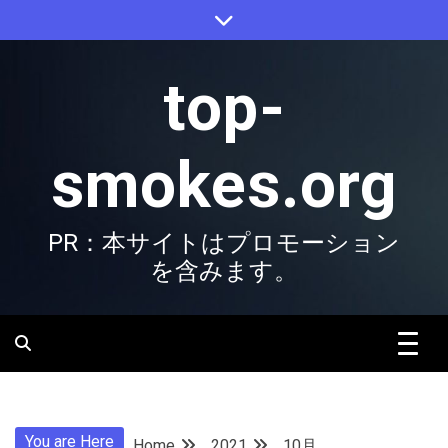
Skip
to
content
top-
smokes.org
PR：本サイトはプロモーション
を含みます。
You are Here
Home
2021
10月