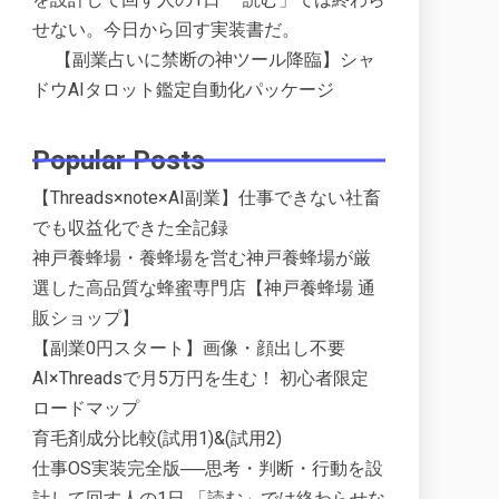
せない。今日から回す実装書だ。
【副業占いに禁断の神ツール降臨】シャ
ドウAIタロット鑑定自動化パッケージ
Popular Posts
【Threads×note×AI副業】仕事できない社畜
でも収益化できた全記録
神戸養蜂場・養蜂場を営む神戸養蜂場が厳
選した高品質な蜂蜜専門店【神戸養蜂場 通
販ショップ】
【副業0円スタート】画像・顔出し不要
AI×Threadsで月5万円を生む！ 初心者限定
ロードマップ
育毛剤成分比較(試用1)&(試用2)
仕事OS実装完全版──思考・判断・行動を設
計して回す人の1日 「読む」では終わらせな