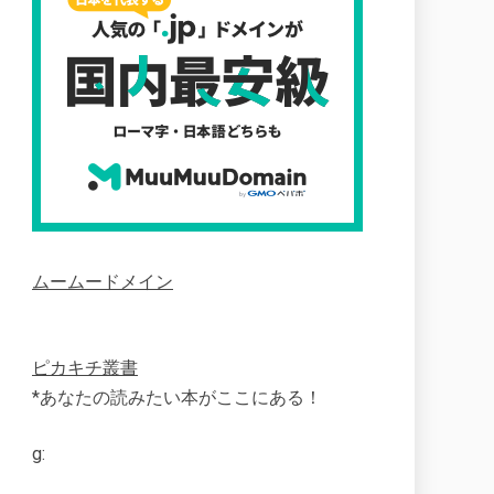
ムームードメイン
ピカキチ叢書
*あなたの読みたい本がここにある！
g: