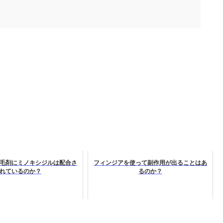
毛剤にミノキシジルは配合さ
フィンジアを使って副作用が出ることはあ
れているのか？
るのか？