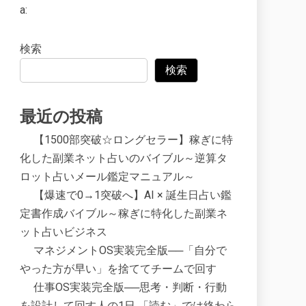
a:
検索
検索
最近の投稿
【1500部突破☆ロングセラー】稼ぎに特
化した副業ネット占いのバイブル～逆算タ
ロット占いメール鑑定マニュアル～
【爆速で0→1突破へ】AI × 誕生日占い鑑
定書作成バイブル～稼ぎに特化した副業ネ
ット占いビジネス
マネジメントOS実装完全版──「自分で
やった方が早い」を捨ててチームで回す
仕事OS実装完全版──思考・判断・行動
を設計して回す人の1日 「読む」では終わら