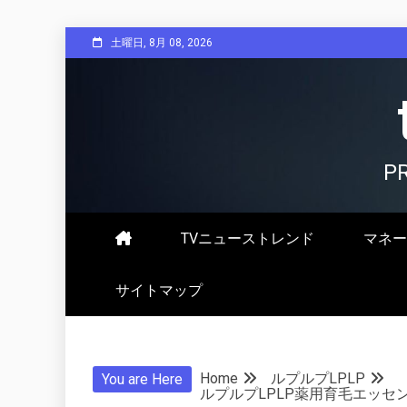
Skip
土曜日, 8月 08, 2026
to
content
P
TVニューストレンド
マネー
サイトマップ
Home
ルプルプLPLP
You are Here
ルプルプLPLP薬用育毛エッセ