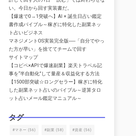
い。今日から回す実装書だ。
【爆速で0→1突破へ】AI × 誕生日占い鑑定
書作成バイブル～稼ぎに特化した副業ネッ
ト占いビジネス
マネジメントOS実装完全版──「自分でやっ
た方が早い」を捨ててチームで回す
サイトマップ
【コピペ×APIで爆速副業】楽天トラベル記
事を“半自動化”して量産＆収益化する方法
【1500部突破☆ロングセラー】稼ぎに特化
した副業ネット占いのバイブル～逆算タロ
ット占いメール鑑定マニュアル～
タグ
#マネー
(56)
#副業
(58)
#資産
(56)