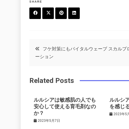
SHARE
F
T
P
L
a
w
in
in
c
it
t
k
投
フケ対策にもバイタルウェーブ スカルプ
e
t
e
e
ーション
稿
b
e
r
d
o
r
e
in
ナ
Related Posts
o
s
ビ
k
t
ルルシアは敏感肌の人でも
ルルシ
ゲ
安心して使える育毛剤なの
を感じ
か？
2023年5
2023年5月7日
ー