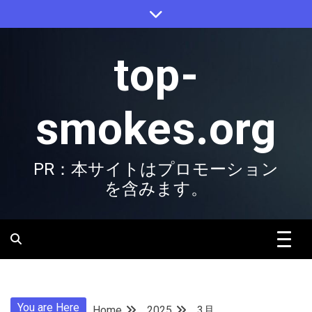
Skip
to
content
top-
smokes.org
PR：本サイトはプロモーション
を含みます。
You are Here
Home
2025
3月