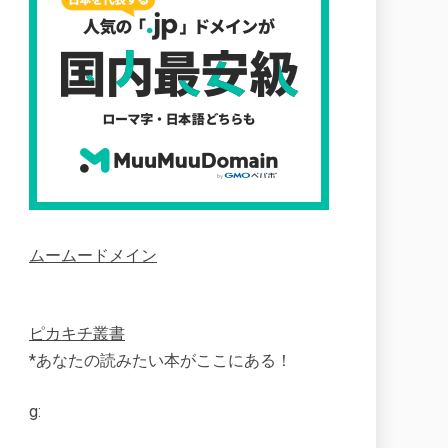
ムームードメイン
ピカキチ叢書
*あなたの読みたい本がここにある！
g: