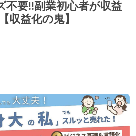
s】バズ不要‼︎副業初心者が収益
プ【収益化の鬼】