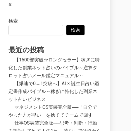
a:
検索
検索
最近の投稿
【1500部突破☆ロングセラー】稼ぎに特
化した副業ネット占いのバイブル～逆算タ
ロット占いメール鑑定マニュアル～
【爆速で0→1突破へ】AI × 誕生日占い鑑
定書作成バイブル～稼ぎに特化した副業ネ
ット占いビジネス
マネジメントOS実装完全版──「自分で
やった方が早い」を捨ててチームで回す
仕事OS実装完全版──思考・判断・行動
を設計して回す人の1日 「読む」では終わら