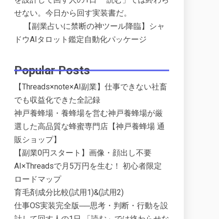
せない。今日から回す実装書だ。
【副業占いに禁断の神ツール降臨】シャ
ドウAIタロット鑑定自動化パッケージ
Popular Posts
【Threads×note×AI副業】仕事できない社畜
でも収益化できた全記録
神戸養蜂場・養蜂場を営む神戸養蜂場が厳
選した高品質な蜂蜜専門店【神戸養蜂場 通
販ショップ】
【副業0円スタート】画像・顔出し不要
AI×Threadsで月5万円を生む！ 初心者限定
ロードマップ
育毛剤成分比較(試用1)&(試用2)
仕事OS実装完全版──思考・判断・行動を設
計して回す人の1日 「読む」では終わらせな