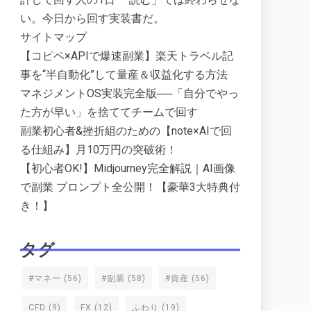
い。今日から回す実装書だ。
サイトマップ
【コピペ×APIで爆速副業】楽天トラベル記
事を“半自動化”して量産＆収益化する方法
マネジメントOS実装完全版──「自分でやっ
た方が早い」を捨ててチームで回す
副業初心者&挫折組のための【note×AIで回
る仕組み】月10万円の突破術！
【初心者OK!】Midjourney完全解説｜AI画像
で副業 プロンプト全公開！【豪華3大特典付
き！】
タグ
#マネー
(56)
#副業
(58)
#資産
(56)
CFD
(9)
FX
(12)
ふわり
(19)