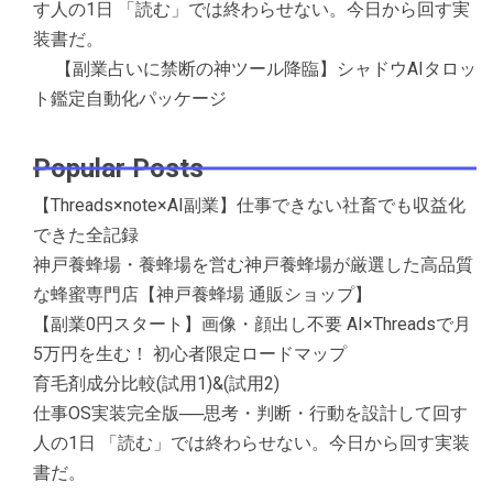
す人の1日 「読む」では終わらせない。今日から回す実
装書だ。
【副業占いに禁断の神ツール降臨】シャドウAIタロッ
ト鑑定自動化パッケージ
Popular Posts
【Threads×note×AI副業】仕事できない社畜でも収益化
できた全記録
神戸養蜂場・養蜂場を営む神戸養蜂場が厳選した高品質
な蜂蜜専門店【神戸養蜂場 通販ショップ】
【副業0円スタート】画像・顔出し不要 AI×Threadsで月
5万円を生む！ 初心者限定ロードマップ
育毛剤成分比較(試用1)&(試用2)
仕事OS実装完全版──思考・判断・行動を設計して回す
人の1日 「読む」では終わらせない。今日から回す実装
書だ。