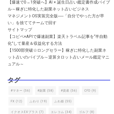
【爆速で0→1突破へ】AI × 誕生日占い鑑定書作成バイブ
ル～稼ぎに特化した副業ネット占いビジネス
マネジメントOS実装完全版──「自分でやった方が早
い」を捨ててチームで回す
サイトマップ
【コピペ×APIで爆速副業】楽天トラベル記事を“半自動
化”して量産＆収益化する方法
【1500部突破☆ロングセラー】稼ぎに特化した副業ネ
ット占いのバイブル～逆算タロット占いメール鑑定マニ
ュアル～
タグ
#マネー
(56)
#副業
(58)
#資産
(56)
CFD
(9)
FX
(12)
ふわり
(19)
ふわ姫
(55)
イクオスEXプラス
(7)
エレコム
(34)
ゴルフ
(8)