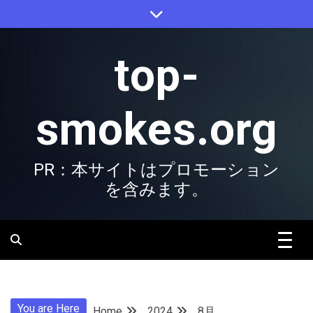
Skip
to
content
top-
smokes.org
PR：本サイトはプロモーション
を含みます。
You are Here
Home
2024
8月