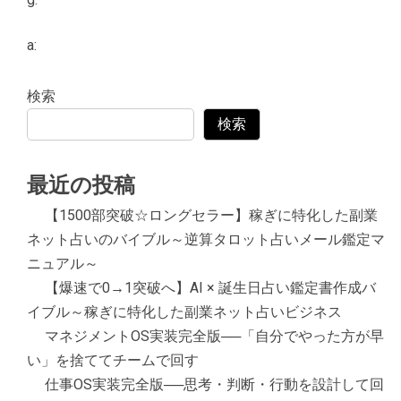
a:
検索
検索
最近の投稿
【1500部突破☆ロングセラー】稼ぎに特化した副業
ネット占いのバイブル～逆算タロット占いメール鑑定マ
ニュアル～
【爆速で0→1突破へ】AI × 誕生日占い鑑定書作成バ
イブル～稼ぎに特化した副業ネット占いビジネス
マネジメントOS実装完全版──「自分でやった方が早
い」を捨ててチームで回す
仕事OS実装完全版──思考・判断・行動を設計して回