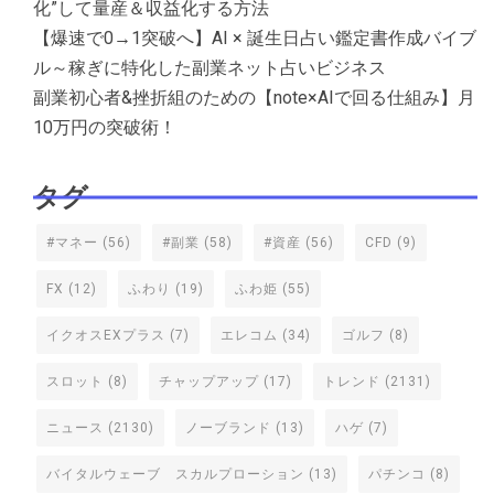
化”して量産＆収益化する方法
【爆速で0→1突破へ】AI × 誕生日占い鑑定書作成バイブ
ル～稼ぎに特化した副業ネット占いビジネス
副業初心者&挫折組のための【note×AIで回る仕組み】月
10万円の突破術！
タグ
#マネー
(56)
#副業
(58)
#資産
(56)
CFD
(9)
FX
(12)
ふわり
(19)
ふわ姫
(55)
イクオスEXプラス
(7)
エレコム
(34)
ゴルフ
(8)
スロット
(8)
チャップアップ
(17)
トレンド
(2131)
ニュース
(2130)
ノーブランド
(13)
ハゲ
(7)
バイタルウェーブ スカルプローション
(13)
パチンコ
(8)