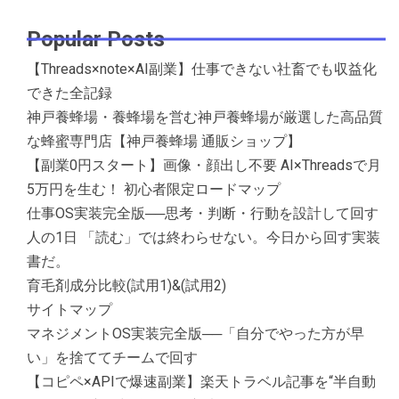
Popular Posts
【Threads×note×AI副業】仕事できない社畜でも収益化
できた全記録
神戸養蜂場・養蜂場を営む神戸養蜂場が厳選した高品質
な蜂蜜専門店【神戸養蜂場 通販ショップ】
【副業0円スタート】画像・顔出し不要 AI×Threadsで月
5万円を生む！ 初心者限定ロードマップ
仕事OS実装完全版──思考・判断・行動を設計して回す
人の1日 「読む」では終わらせない。今日から回す実装
書だ。
育毛剤成分比較(試用1)&(試用2)
サイトマップ
マネジメントOS実装完全版──「自分でやった方が早
い」を捨ててチームで回す
【コピペ×APIで爆速副業】楽天トラベル記事を“半自動