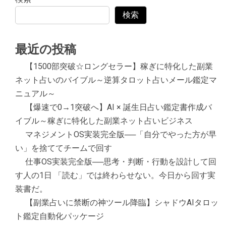
検索
最近の投稿
【1500部突破☆ロングセラー】稼ぎに特化した副業
ネット占いのバイブル～逆算タロット占いメール鑑定マ
ニュアル～
【爆速で0→1突破へ】AI × 誕生日占い鑑定書作成バ
イブル～稼ぎに特化した副業ネット占いビジネス
マネジメントOS実装完全版──「自分でやった方が早
い」を捨ててチームで回す
仕事OS実装完全版──思考・判断・行動を設計して回
す人の1日 「読む」では終わらせない。今日から回す実
装書だ。
【副業占いに禁断の神ツール降臨】シャドウAIタロッ
ト鑑定自動化パッケージ