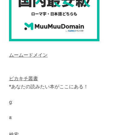
ムームードメイン
ピカキチ叢書
*あなたの読みたい本がここにある！
g:
a:
検索