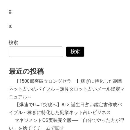
g:
a:
検索
検索
最近の投稿
【1500部突破☆ロングセラー】稼ぎに特化した副業
ネット占いのバイブル～逆算タロット占いメール鑑定マ
ニュアル～
【爆速で0→1突破へ】AI × 誕生日占い鑑定書作成バ
イブル～稼ぎに特化した副業ネット占いビジネス
マネジメントOS実装完全版──「自分でやった方が早
い」を捨ててチームで回す