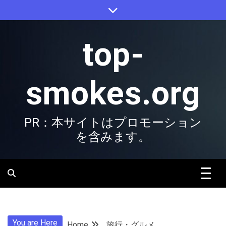
Skip
to
content
top-
smokes.org
PR：本サイトはプロモーション
を含みます。
You are Here
Home
旅行・グルメ