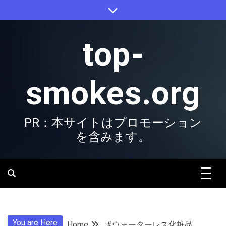
Skip
to
content
top-
smokes.org
PR：本サイトはプロモーション
を含みます。
You are Here
Home
#ウォーターレス化粧品