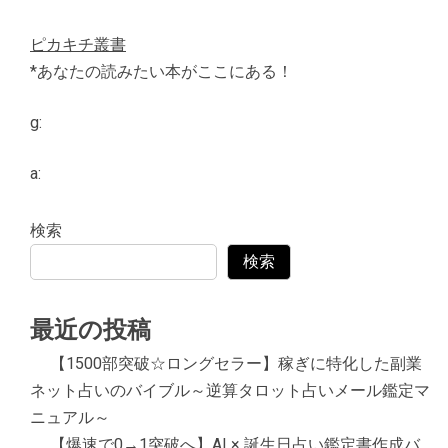
ピカキチ叢書
*あなたの読みたい本がここにある！
g:
a:
検索
検索
最近の投稿
【1500部突破☆ロングセラー】稼ぎに特化した副業
ネット占いのバイブル～逆算タロット占いメール鑑定マ
ニュアル～
【爆速で0→1突破へ】AI × 誕生日占い鑑定書作成バ