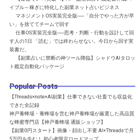
イブル～稼ぎに特化した副業ネット占いビジネス
マネジメントOS実装完全版──「自分でやった方が早
い」を捨ててチームで回す
仕事OS実装完全版──思考・判断・行動を設計して回
す人の1日 「読む」では終わらせない。今日から回す実
装書だ。
【副業占いに禁断の神ツール降臨】シャドウAIタロッ
ト鑑定自動化パッケージ
Popular Posts
【Threads×note×AI副業】仕事できない社畜でも収益化
できた全記録
神戸養蜂場・養蜂場を営む神戸養蜂場が厳選した高品質
な蜂蜜専門店【神戸養蜂場 通販ショップ】
【副業0円スタート】画像・顔出し不要 AI×Threadsで月
5万円を生む！ 初心者限定ロードマップ