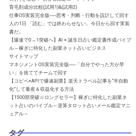
育毛剤成分比較(試用1)&(試用2)
仕事OS実装完全版──思考・判断・行動を設計して回す
人の1日 「読む」では終わらせない。今日から回す実装
書だ。
【爆速で0→1突破へ】AI × 誕生日占い鑑定書作成バイブ
ル～稼ぎに特化した副業ネット占いビジネス
サイトマップ
マネジメントOS実装完全版──「自分でやった方が早
い」を捨ててチームで回す
【コピペ×APIで爆速副業】楽天トラベル記事を“半自動
化”して量産＆収益化する方法
【1500部突破☆ロングセラー】稼ぎに特化した副業ネ
ット占いのバイブル～逆算タロット占いメール鑑定マニ
ュアル～
タグ