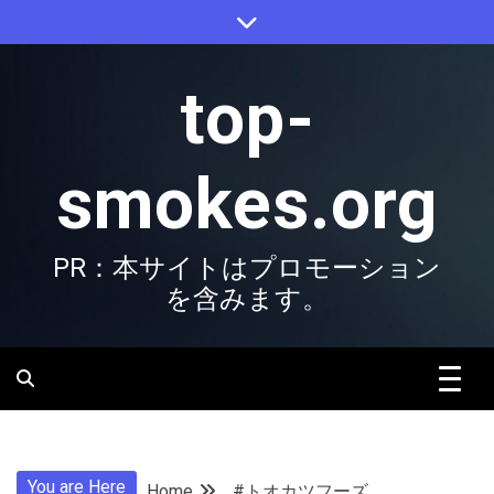
Skip
to
content
top-
smokes.org
PR：本サイトはプロモーション
を含みます。
You are Here
Home
#トオカツフーズ