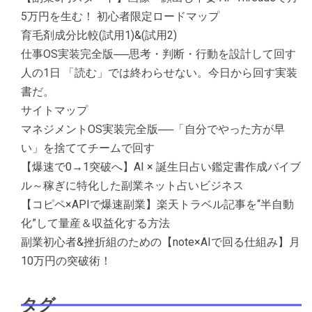
5万円を生む！ 初心者限定ロードマップ
育毛剤成分比較(試用1)&(試用2)
仕事OS実装完全版──思考・判断・行動を設計して回す
人の1日 「読む」では終わらせない。今日から回す実装
書だ。
サイトマップ
マネジメントOS実装完全版──「自分でやった方が早
い」を捨ててチームで回す
【爆速で0→1突破へ】AI × 誕生日占い鑑定書作成バイブ
ル～稼ぎに特化した副業ネット占いビジネス
【コピペ×APIで爆速副業】楽天トラベル記事を“半自動
化”して量産＆収益化する方法
副業初心者&挫折組のための【note×AIで回る仕組み】月
10万円の突破術！
タグ