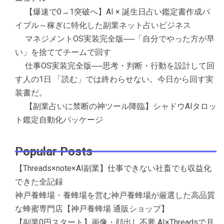
【爆速で0→1突破へ】AI × 誕生日占い鑑定書作成バ
イブル～稼ぎに特化した副業ネット占いビジネス
マネジメントOS実装完全版──「自分でやった方が早
い」を捨ててチームで回す
仕事OS実装完全版──思考・判断・行動を設計して回
す人の1日 「読む」では終わらせない。今日から回す実
装書だ。
【副業占いに禁断の神ツール降臨】シャドウAIタロッ
ト鑑定自動化パッケージ
Popular Posts
【Threads×note×AI副業】仕事できない社畜でも収益化
できた全記録
神戸養蜂場・養蜂場を営む神戸養蜂場が厳選した高品質
な蜂蜜専門店【神戸養蜂場 通販ショップ】
【副業0円スタート】画像・顔出し不要 AI×Threadsで月