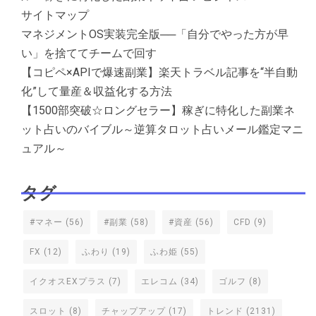
サイトマップ
マネジメントOS実装完全版──「自分でやった方が早
い」を捨ててチームで回す
【コピペ×APIで爆速副業】楽天トラベル記事を“半自動
化”して量産＆収益化する方法
【1500部突破☆ロングセラー】稼ぎに特化した副業ネ
ット占いのバイブル～逆算タロット占いメール鑑定マニ
ュアル～
タグ
#マネー
(56)
#副業
(58)
#資産
(56)
CFD
(9)
FX
(12)
ふわり
(19)
ふわ姫
(55)
イクオスEXプラス
(7)
エレコム
(34)
ゴルフ
(8)
スロット
(8)
チャップアップ
(17)
トレンド
(2131)