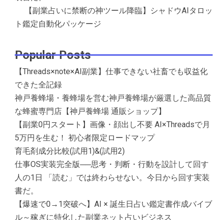
【副業占いに禁断の神ツール降臨】シャドウAIタロッ
ト鑑定自動化パッケージ
Popular Posts
【Threads×note×AI副業】仕事できない社畜でも収益化
できた全記録
神戸養蜂場・養蜂場を営む神戸養蜂場が厳選した高品質
な蜂蜜専門店【神戸養蜂場 通販ショップ】
【副業0円スタート】画像・顔出し不要 AI×Threadsで月
5万円を生む！ 初心者限定ロードマップ
育毛剤成分比較(試用1)&(試用2)
仕事OS実装完全版──思考・判断・行動を設計して回す
人の1日 「読む」では終わらせない。今日から回す実装
書だ。
【爆速で0→1突破へ】AI × 誕生日占い鑑定書作成バイブ
ル～稼ぎに特化した副業ネット占いビジネス