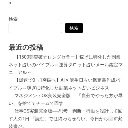
a:
検索
検索
最近の投稿
【1500部突破☆ロングセラー】稼ぎに特化した副業
ネット占いのバイブル～逆算タロット占いメール鑑定マ
ニュアル～
【爆速で0→1突破へ】AI × 誕生日占い鑑定書作成バ
イブル～稼ぎに特化した副業ネット占いビジネス
マネジメントOS実装完全版──「自分でやった方が早
い」を捨ててチームで回す
仕事OS実装完全版──思考・判断・行動を設計して回
す人の1日 「読む」では終わらせない。今日から回す実
装書だ。