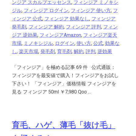
ンジア スカルプエッセンス
,
フィンジア ミノキシ
ジル
,
フィンジア ログイン
,
フィンジア 使い方
,
フ
ィンジア 公式
,
フィンジア 効果なし
,
フィンジア
発毛剤
,
フィンジア 解約
,
フィンジア 評判
,
フィン
ジア 逆効果
,
フィンジアAmazon
,
フィンジア楽天
市場
,
ミノキシジル
,
ログイン
,
使い方
,
公式
,
効果な
し
,
楽天市場
,
発毛剤
,
育毛剤
,
解約
,
評判
,
逆効果
「フィンジア」を極める記事 69 件 公式通販：
フィンジアを最安値で購入！フィンジアをお試し
下さい！ 「フィンジア」価格情報 フィンジアを
見る フィンジア 50ml ￥7,980 Qoo …
育毛、ハゲ、薄毛「抜け毛」