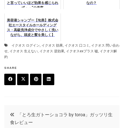
と言っていいほど効果を感じられ
なの？
ず・・”の考察
美容液シャンプー【旬美】株式会
社エースタイルホールディング
ス・高級洗浄成分でやさしく洗い
ながら、頭皮と髪を美しく】
イクオス ログイン
,
イクオス 効果
,
イクオス 口コミ
,
イクオス 問い合わ
せ
,
イクオス 生えない
,
イクオス 逆効果
,
イクオスexプラス 嘘
,
イクオス解
約
SHARE
F
T
P
L
a
w
in
in
c
it
t
k
投
「とろ生ガトーショコラ by toroa」ガッツリ生
e
t
e
e
食レビュー
b
e
r
d