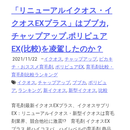
「リニューアルイクオス・イ
クオスEXプラス」はブブカ,
チャップアップ,ポリピュア
EX(比較)を凌駕したのか？
2021/11/22
–
イクオス
,
チャップアップ
,
ピカキ
チ・おススメ育毛剤
,
ポリピュアEX
,
育毛剤比較・
育毛剤比較ランキング
イクオス
,
チャップアップ
,
ブブカ
,
ポリピュ
ア
,
ランキング
,
新イクオス
,
新型イクオス
,
比較
育毛剤最新イクオスEXプラス、イクオスサプリ
EX：リニューアルイクオス・新型イクオスは育毛
剤業界、競合他社に激震!? 育毛剤 イクオスEX
プラス 超ハイコスパ、ハイレベルの育毛剤 商品