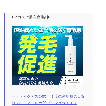
PR:コスパ最高育毛剤‼
＞＞＞イクオス公式： １度の使用量の目安
は２ml、スプレー20プッシュ分＜＜＜