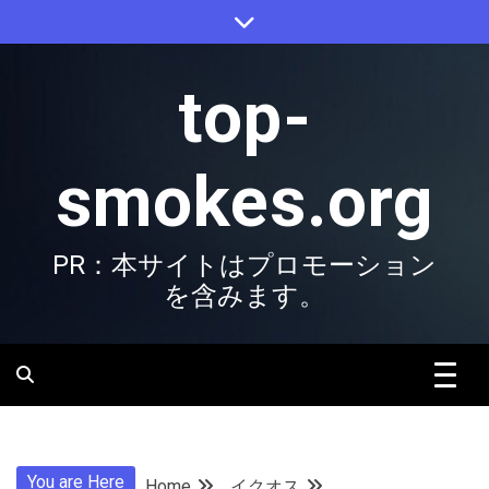
Skip
to
content
top-
smokes.org
PR：本サイトはプロモーション
を含みます。
You are Here
Home
イクオス