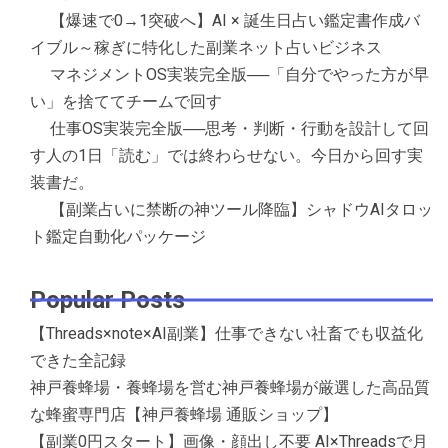
【爆速で0→1突破へ】AI × 誕生日占い鑑定書作成バ
イブル～稼ぎに特化した副業ネット占いビジネス
マネジメントOS実装完全版──「自分でやった方が早
い」を捨ててチームで回す
仕事OS実装完全版──思考・判断・行動を設計して回
す人の1日「読む」では終わらせない。今日から回す実
装書だ。
【副業占いに禁断の神ツール降臨】シャドウAIタロッ
ト鑑定自動化パッケージ
Popular Posts
【Threads×note×AI副業】仕事できない社畜でも収益化
できた全記録
神戸養蜂場・養蜂場を営む神戸養蜂場が厳選した高品質
な蜂蜜専門店【神戸養蜂場 通販ショップ】
【副業0円スタート】画像・顔出し不要 AI×Threadsで月