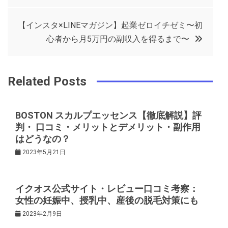
稿
o
r
e
in
ナ
【インスタ×LINEマガジン】起業ゼロイチゼミ〜初
o
s
心者から月5万円の副収入を得るまで〜
ビ
k
t
ゲ
Related Posts
ー
BOSTON スカルプエッセンス【徹底解説】評
判・ 口コミ・メリットとデメリット・副作用
シ
はどうなの？
2023年5月21日
ョ
ン
イクオス公式サイト・レビュー口コミ考察：
女性の妊娠中、授乳中、産後の脱毛対策にも
2023年2月9日