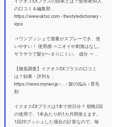
イクオスEXプラスの効果とは？使用者50人
の口コミ＆編集部 …
https://www.uktsc.com › thestyledictionary ›
iqos
⇒ワンプッシュで適量がスプレーでき、使
いやすい！ 使用感 ⇒ニオイや刺激はなし。
サラサラで髪がヘタりにくい。 成分 ⇒ …
【徹底調査】イクオスEXプラスの口コミ
は？効果・評判を …
https://news.mynavi.jp › … › 髪の悩み › 育毛
剤
イクオスEXプラスは1本で何日分？ 朝晩2回
の使用で、1本あたり約1カ月間使えます。
1回20プッシュした場合の計算なので、毎