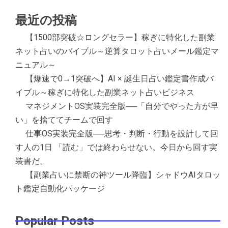
最近の投稿
【1500部突破☆ロングセラー】稼ぎに特化した副業
ネット占いのバイブル～逆算タロット占いメール鑑定マ
ニュアル～
【爆速で0→1突破へ】AI × 誕生日占い鑑定書作成バ
イブル～稼ぎに特化した副業ネット占いビジネス
マネジメントOS実装完全版──「自分でやった方が早
い」を捨ててチームで回す
仕事OS実装完全版──思考・判断・行動を設計して回
す人の1日 「読む」では終わらせない。今日から回す実
装書だ。
【副業占いに禁断の神ツール降臨】シャドウAIタロッ
ト鑑定自動化パッケージ
Popular Posts