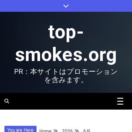
Skip
to
content
top-
smokes.org
PR：本サイトはプロモーション
を含みます。
You are Here
Home
2026
6月