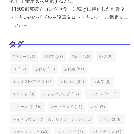
化”して量産＆収益化する方法
【1500部突破☆ロングセラー】稼ぎに特化した副業ネ
ット占いのバイブル～逆算タロット占いメール鑑定マニ
ュアル～
タグ
#マネー
(56)
#副業
(58)
#資産
(56)
CFD
(9)
FX
(12)
ふわり
(19)
ふわ姫
(55)
イクオスEXプラス
(7)
エレコム
(34)
ゴルフ
(8)
スロット
(8)
チャップアップ
(17)
トレンド
(2131)
ニュース
(2130)
ノーブランド
(13)
ハゲ
(7)
バイタルウェーブ スカルプローション
(13)
パチンコ
(8)
ファクタリング
(40)
フィンジア
(9)
フリーランス
(6)