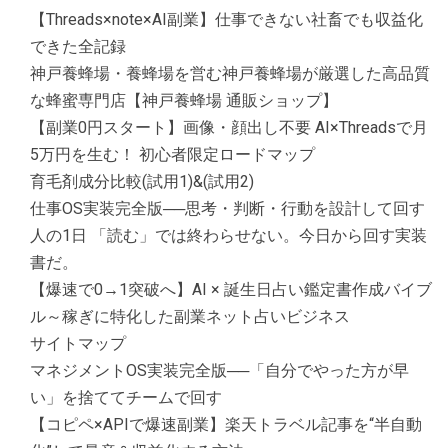
【Threads×note×AI副業】仕事できない社畜でも収益化
できた全記録
神戸養蜂場・養蜂場を営む神戸養蜂場が厳選した高品質
な蜂蜜専門店【神戸養蜂場 通販ショップ】
【副業0円スタート】画像・顔出し不要 AI×Threadsで月
5万円を生む！ 初心者限定ロードマップ
育毛剤成分比較(試用1)&(試用2)
仕事OS実装完全版──思考・判断・行動を設計して回す
人の1日 「読む」では終わらせない。今日から回す実装
書だ。
【爆速で0→1突破へ】AI × 誕生日占い鑑定書作成バイブ
ル～稼ぎに特化した副業ネット占いビジネス
サイトマップ
マネジメントOS実装完全版──「自分でやった方が早
い」を捨ててチームで回す
【コピペ×APIで爆速副業】楽天トラベル記事を“半自動