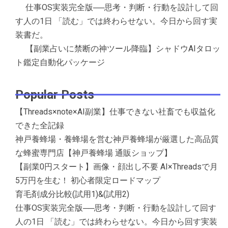
仕事OS実装完全版──思考・判断・行動を設計して回
す人の1日 「読む」では終わらせない。今日から回す実
装書だ。
【副業占いに禁断の神ツール降臨】シャドウAIタロッ
ト鑑定自動化パッケージ
Popular Posts
【Threads×note×AI副業】仕事できない社畜でも収益化
できた全記録
神戸養蜂場・養蜂場を営む神戸養蜂場が厳選した高品質
な蜂蜜専門店【神戸養蜂場 通販ショップ】
【副業0円スタート】画像・顔出し不要 AI×Threadsで月
5万円を生む！ 初心者限定ロードマップ
育毛剤成分比較(試用1)&(試用2)
仕事OS実装完全版──思考・判断・行動を設計して回す
人の1日 「読む」では終わらせない。今日から回す実装