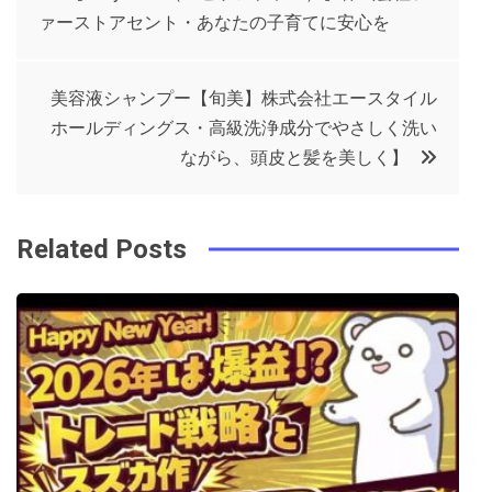
e
t
e
e
ァーストアセント・あなたの子育てに安心を
稿
b
e
r
d
o
r
e
in
ナ
美容液シャンプー【旬美】株式会社エースタイル
o
s
ホールディングス・高級洗浄成分でやさしく洗い
ビ
k
t
ながら、頭皮と髪を美しく】
ゲ
Related Posts
ー
シ
ョ
ン