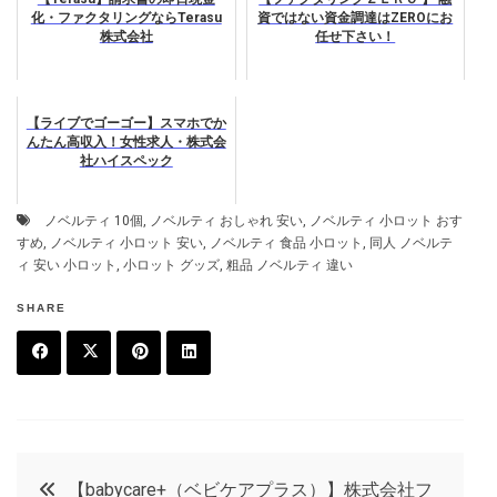
化・ファクタリングならTerasu
資ではない資金調達はZEROにお
株式会社
任せ下さい！
【ライブでゴーゴー】スマホでか
んたん高収入！女性求人・株式会
社ハイスペック
ノベルティ 10個
,
ノベルティ おしゃれ 安い
,
ノベルティ 小ロット おす
すめ
,
ノベルティ 小ロット 安い
,
ノベルティ 食品 小ロット
,
同人 ノベルテ
ィ 安い 小ロット
,
小ロット グッズ
,
粗品 ノベルティ 違い
SHARE
F
T
P
L
a
w
in
in
c
it
t
k
投
【babycare+（ベビケアプラス）】株式会社フ