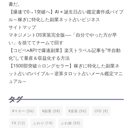
書だ。
【爆速で0→1突破へ】AI × 誕生日占い鑑定書作成バイブ
ル～稼ぎに特化した副業ネット占いビジネス
サイトマップ
マネジメントOS実装完全版──「自分でやった方が早
い」を捨ててチームで回す
【コピペ×APIで爆速副業】楽天トラベル記事を“半自動
化”して量産＆収益化する方法
【1500部突破☆ロングセラー】稼ぎに特化した副業ネ
ット占いのバイブル～逆算タロット占いメール鑑定マニ
ュアル～
タグ
#マネー
(56)
#副業
(58)
#資産
(56)
CFD
(9)
FX
(12)
ふわり
(19)
ふわ姫
(55)