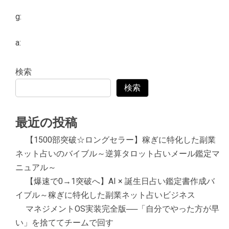
g:
a:
検索
検索
最近の投稿
【1500部突破☆ロングセラー】稼ぎに特化した副業
ネット占いのバイブル～逆算タロット占いメール鑑定マ
ニュアル～
【爆速で0→1突破へ】AI × 誕生日占い鑑定書作成バ
イブル～稼ぎに特化した副業ネット占いビジネス
マネジメントOS実装完全版──「自分でやった方が早
い」を捨ててチームで回す