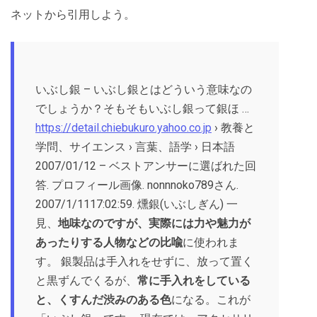
ネットから引用しよう。
いぶし銀 – いぶし銀とはどういう意味なの
でしょうか？そもそもいぶし銀って銀ほ …
https://detail.chiebukuro.yahoo.co.jp
› 教養と
学問、サイエンス › 言葉、語学 › 日本語
2007/01/12 – ベストアンサーに選ばれた回
答. プロフィール画像. nonnnoko789さん.
2007/1/1117:02:59. 燻銀(いぶしぎん) 一
見、
地味なのですが、実際には力や魅力が
あったりする人物などの比喩
に使われま
す。 銀製品は手入れをせずに、放って置く
と黒ずんでくるが、
常に手入れをしている
と、くすんだ渋みのある色
になる。これが