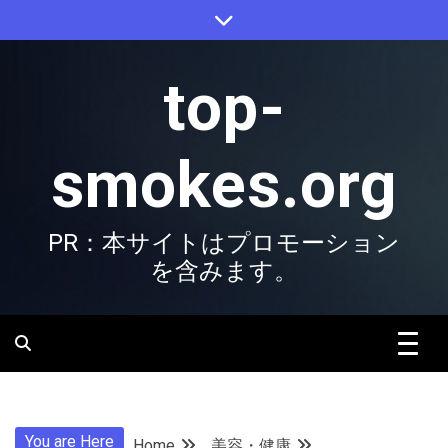
Skip
to
content
top-
smokes.org
PR：本サイトはプロモーション
を含みます。
You are Here
Home
美容・健康