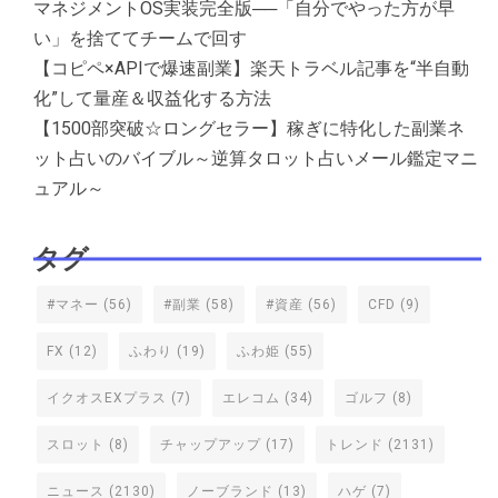
マネジメントOS実装完全版──「自分でやった方が早
い」を捨ててチームで回す
【コピペ×APIで爆速副業】楽天トラベル記事を“半自動
化”して量産＆収益化する方法
【1500部突破☆ロングセラー】稼ぎに特化した副業ネ
ット占いのバイブル～逆算タロット占いメール鑑定マニ
ュアル～
タグ
#マネー
(56)
#副業
(58)
#資産
(56)
CFD
(9)
FX
(12)
ふわり
(19)
ふわ姫
(55)
イクオスEXプラス
(7)
エレコム
(34)
ゴルフ
(8)
スロット
(8)
チャップアップ
(17)
トレンド
(2131)
ニュース
(2130)
ノーブランド
(13)
ハゲ
(7)