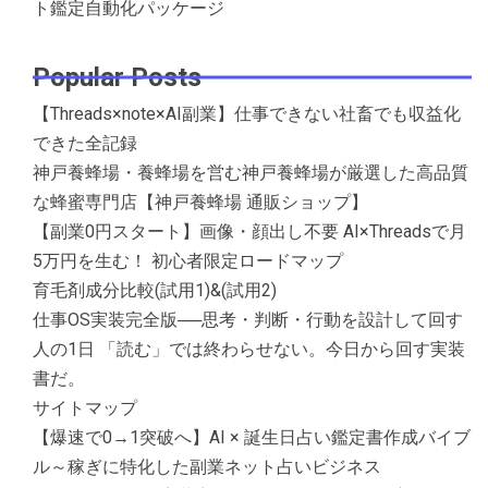
ト鑑定自動化パッケージ
Popular Posts
【Threads×note×AI副業】仕事できない社畜でも収益化
できた全記録
神戸養蜂場・養蜂場を営む神戸養蜂場が厳選した高品質
な蜂蜜専門店【神戸養蜂場 通販ショップ】
【副業0円スタート】画像・顔出し不要 AI×Threadsで月
5万円を生む！ 初心者限定ロードマップ
育毛剤成分比較(試用1)&(試用2)
仕事OS実装完全版──思考・判断・行動を設計して回す
人の1日 「読む」では終わらせない。今日から回す実装
書だ。
サイトマップ
【爆速で0→1突破へ】AI × 誕生日占い鑑定書作成バイブ
ル～稼ぎに特化した副業ネット占いビジネス