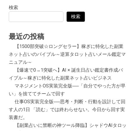
検索
検索
最近の投稿
【1500部突破☆ロングセラー】稼ぎに特化した副業
ネット占いのバイブル～逆算タロット占いメール鑑定マ
ニュアル～
【爆速で0→1突破へ】AI × 誕生日占い鑑定書作成バ
イブル～稼ぎに特化した副業ネット占いビジネス
マネジメントOS実装完全版──「自分でやった方が早
い」を捨ててチームで回す
仕事OS実装完全版──思考・判断・行動を設計して回
す人の1日 「読む」では終わらせない。今日から回す実
装書だ。
【副業占いに禁断の神ツール降臨】シャドウAIタロッ