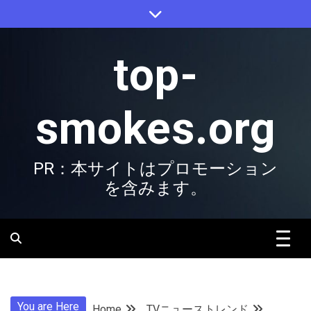
Skip
to
content
top-
smokes.org
PR：本サイトはプロモーション
を含みます。
You are Here
Home
TVニューストレンド