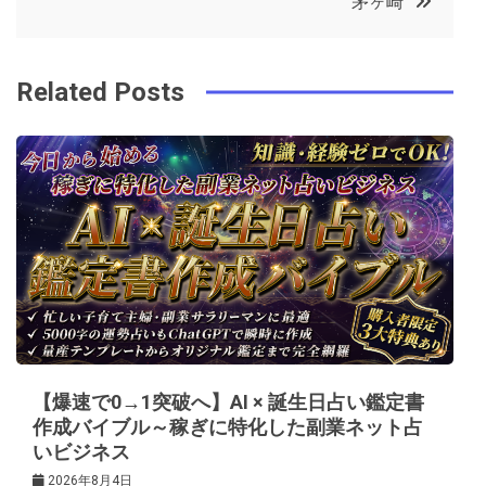
茅ヶ崎
o
r
e
in
ナ
o
s
ビ
k
t
Related Posts
ゲ
ー
シ
ョ
ン
【爆速で0→1突破へ】AI × 誕生日占い鑑定書
作成バイブル～稼ぎに特化した副業ネット占
いビジネス
2026年8月4日