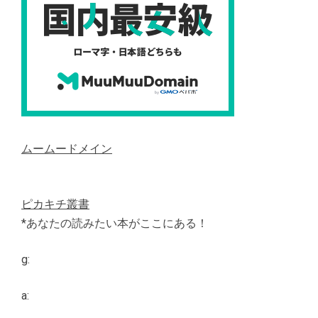
ムームードメイン
ピカキチ叢書
*あなたの読みたい本がここにある！
g:
a: