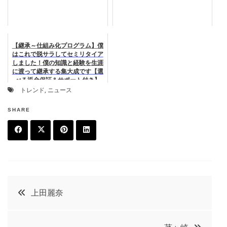
【継承～仕組み化プログラム】僕
はこれで脱サラしてセミリタイア
しました！僕の知識と経験を生涯
に渡って継承する集大成です【選
べる返金保証＆サポート付き】
トレンド
,
ニュース
SHARE
F
T
P
L
a
w
in
in
c
it
t
k
投
上田麗奈
e
t
e
e
稿
b
e
r
d