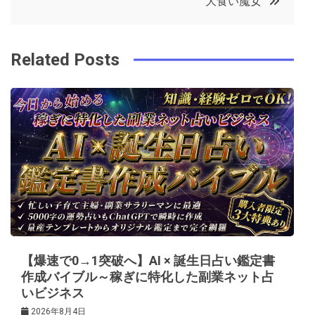
大食い魔女
o
r
e
in
ナ
o
s
ビ
k
t
Related Posts
ゲ
ー
シ
ョ
ン
【爆速で0→1突破へ】AI × 誕生日占い鑑定書
作成バイブル～稼ぎに特化した副業ネット占
いビジネス
2026年8月4日