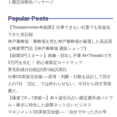
ト鑑定自動化パッケージ
Popular Posts
【Threads×note×AI副業】仕事できない社畜でも収益化
できた全記録
神戸養蜂場・養蜂場を営む神戸養蜂場が厳選した高品質
な蜂蜜専門店【神戸養蜂場 通販ショップ】
【副業0円スタート】画像・顔出し不要 AI×Threadsで月
5万円を生む！ 初心者限定ロードマップ
育毛剤成分比較(試用1)&(試用2)
仕事OS実装完全版──思考・判断・行動を設計して回す
人の1日 「読む」では終わらせない。今日から回す実装
書だ。
【爆速で0→1突破へ】AI × 誕生日占い鑑定書作成バイブ
ル～稼ぎに特化した副業ネット占いビジネス
マネジメントOS実装完全版──「自分でやった方が早