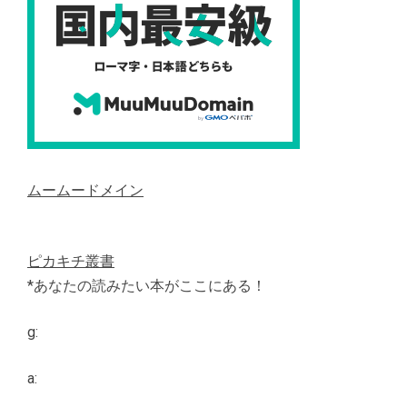
ムームードメイン
ピカキチ叢書
*あなたの読みたい本がここにある！
g:
a: