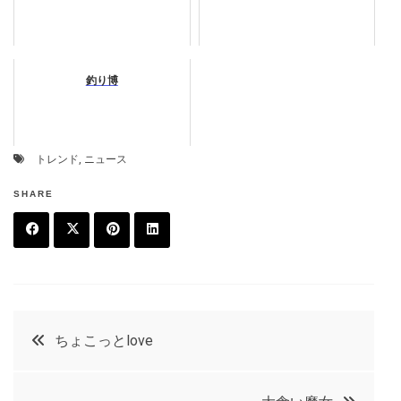
釣り博
トレンド
,
ニュース
SHARE
F
T
P
L
a
w
in
in
c
it
t
k
投
ちょこっとlove
e
t
e
e
稿
b
e
r
d