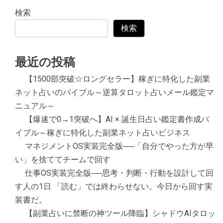
検索
検索
最近の投稿
【1500部突破☆ロングセラー】稼ぎに特化した副業
ネット占いのバイブル～逆算タロット占いメール鑑定マ
ニュアル～
【爆速で0→1突破へ】AI × 誕生日占い鑑定書作成バ
イブル～稼ぎに特化した副業ネット占いビジネス
マネジメントOS実装完全版──「自分でやった方が早
い」を捨ててチームで回す
仕事OS実装完全版──思考・判断・行動を設計して回
す人の1日 「読む」では終わらせない。今日から回す実
装書だ。
【副業占いに禁断の神ツール降臨】シャドウAIタロッ