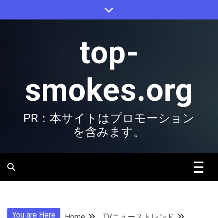
Skip
to
content
top-
smokes.org
PR：本サイトはプロモーション
を含みます。
You are Here
Home
TVニューストレンド