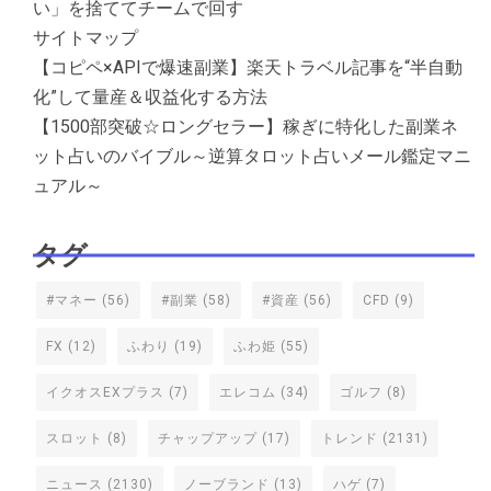
い」を捨ててチームで回す
サイトマップ
【コピペ×APIで爆速副業】楽天トラベル記事を“半自動
化”して量産＆収益化する方法
【1500部突破☆ロングセラー】稼ぎに特化した副業ネ
ット占いのバイブル～逆算タロット占いメール鑑定マニ
ュアル～
タグ
#マネー
(56)
#副業
(58)
#資産
(56)
CFD
(9)
FX
(12)
ふわり
(19)
ふわ姫
(55)
イクオスEXプラス
(7)
エレコム
(34)
ゴルフ
(8)
スロット
(8)
チャップアップ
(17)
トレンド
(2131)
ニュース
(2130)
ノーブランド
(13)
ハゲ
(7)