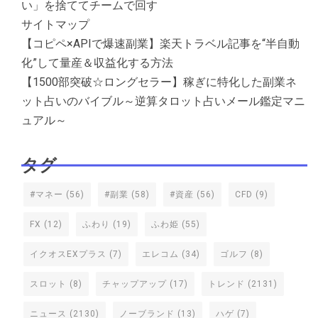
い」を捨ててチームで回す
サイトマップ
【コピペ×APIで爆速副業】楽天トラベル記事を“半自動
化”して量産＆収益化する方法
【1500部突破☆ロングセラー】稼ぎに特化した副業ネ
ット占いのバイブル～逆算タロット占いメール鑑定マニ
ュアル～
タグ
#マネー
(56)
#副業
(58)
#資産
(56)
CFD
(9)
FX
(12)
ふわり
(19)
ふわ姫
(55)
イクオスEXプラス
(7)
エレコム
(34)
ゴルフ
(8)
スロット
(8)
チャップアップ
(17)
トレンド
(2131)
ニュース
(2130)
ノーブランド
(13)
ハゲ
(7)