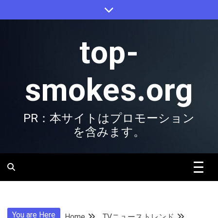
Skip
to
content
top-
smokes.org
PR：本サイトはプロモーション
を含みます。
You are Here
Home
TVニューストレンド