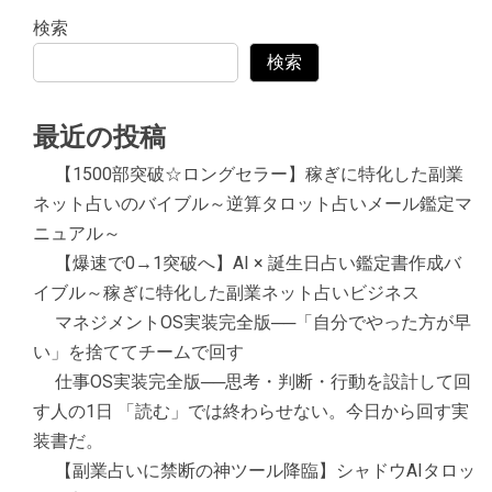
検索
検索
最近の投稿
【1500部突破☆ロングセラー】稼ぎに特化した副業
ネット占いのバイブル～逆算タロット占いメール鑑定マ
ニュアル～
【爆速で0→1突破へ】AI × 誕生日占い鑑定書作成バ
イブル～稼ぎに特化した副業ネット占いビジネス
マネジメントOS実装完全版──「自分でやった方が早
い」を捨ててチームで回す
仕事OS実装完全版──思考・判断・行動を設計して回
す人の1日 「読む」では終わらせない。今日から回す実
装書だ。
【副業占いに禁断の神ツール降臨】シャドウAIタロッ