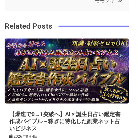
モモシキ
o
r
e
in
ナ
o
s
ビ
k
t
Related Posts
ゲ
ー
シ
ョ
ン
【爆速で0→1突破へ】AI × 誕生日占い鑑定書
作成バイブル～稼ぎに特化した副業ネット占
いビジネス
2026年8月4日