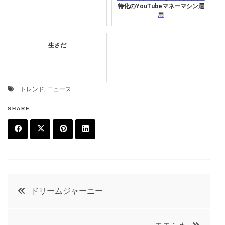
特化のYouTubeマネーマシン運
用
生さだ
トレンド
,
ニュース
SHARE
F
T
P
L
a
w
in
in
c
it
t
k
投
ドリームジャーニー
e
t
e
e
稿
b
e
r
d