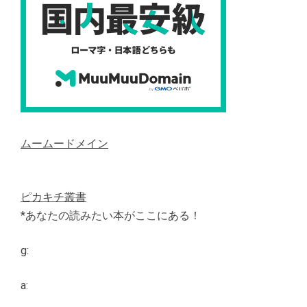
ムームードメイン
ピカキチ叢書
*あなたの読みたい本がここにある！
g:
a: