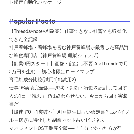
ト鑑定自動化パッケージ
Popular Posts
【Threads×note×AI副業】仕事できない社畜でも収益化
できた全記録
神戸養蜂場・養蜂場を営む神戸養蜂場が厳選した高品質
な蜂蜜専門店【神戸養蜂場 通販ショップ】
【副業0円スタート】画像・顔出し不要 AI×Threadsで月
5万円を生む！ 初心者限定ロードマップ
育毛剤成分比較(試用1)&(試用2)
仕事OS実装完全版──思考・判断・行動を設計して回す
人の1日 「読む」では終わらせない。今日から回す実装
書だ。
【爆速で0→1突破へ】AI × 誕生日占い鑑定書作成バイブ
ル～稼ぎに特化した副業ネット占いビジネス
マネジメントOS実装完全版──「自分でやった方が早