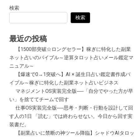
検索
検索
最近の投稿
【1500部突破☆ロングセラー】稼ぎに特化した副業
ネット占いのバイブル～逆算タロット占いメール鑑定マ
ニュアル～
【爆速で0→1突破へ】AI × 誕生日占い鑑定書作成バ
イブル～稼ぎに特化した副業ネット占いビジネス
マネジメントOS実装完全版──「自分でやった方が早
い」を捨ててチームで回す
仕事OS実装完全版──思考・判断・行動を設計して回
す人の1日 「読む」では終わらせない。今日から回す実
装書だ。
【副業占いに禁断の神ツール降臨】シャドウAIタロッ