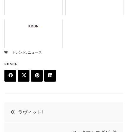
KCON
トレンド
,
ニュース
SHARE
F
T
P
L
a
w
in
in
c
it
t
k
投
ラヴィット!
e
t
e
e
稿
b
e
r
d