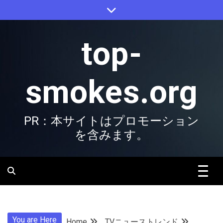
Skip
to
content
top-
smokes.org
PR：本サイトはプロモーション
を含みます。
You are Here
Home
TVニューストレンド