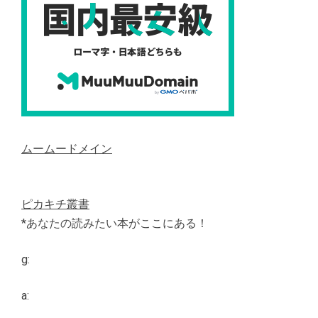
ムームードメイン
ピカキチ叢書
*あなたの読みたい本がここにある！
g:
a: