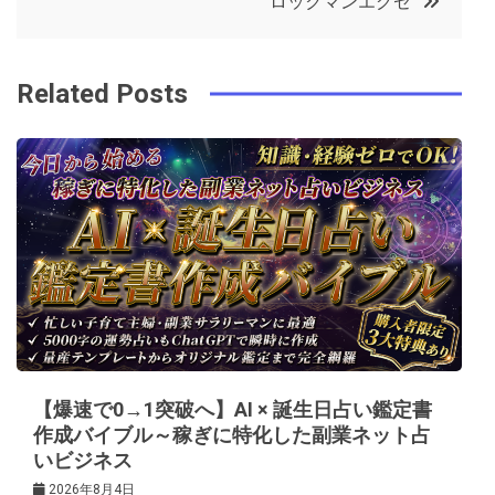
ロックマンエグゼ
o
r
e
in
ナ
o
s
ビ
k
t
Related Posts
ゲ
ー
シ
ョ
ン
【爆速で0→1突破へ】AI × 誕生日占い鑑定書
作成バイブル～稼ぎに特化した副業ネット占
いビジネス
2026年8月4日