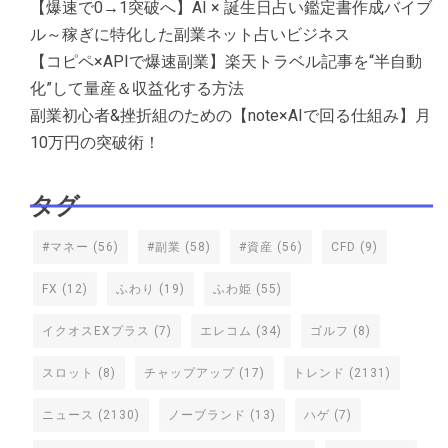
【爆速で0→1突破へ】AI × 誕生日占い鑑定書作成バイブ
ル～稼ぎに特化した副業ネット占いビジネス
【コピペ×APIで爆速副業】楽天トラベル記事を“半自動
化”して量産＆収益化する方法
副業初心者&挫折組のための【note×AIで回る仕組み】月
10万円の突破術！
タグ
#マネー
(56)
#副業
(58)
#資産
(56)
CFD
(9)
FX
(12)
ふわり
(19)
ふわ姫
(55)
イクオスEXプラス
(7)
エレコム
(34)
ゴルフ
(8)
スロット
(8)
チャップアップ
(17)
トレンド
(2131)
ニュース
(2130)
ノーブランド
(13)
ハゲ
(7)