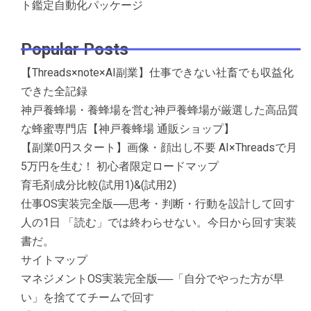
ト鑑定自動化パッケージ
Popular Posts
【Threads×note×AI副業】仕事できない社畜でも収益化
できた全記録
神戸養蜂場・養蜂場を営む神戸養蜂場が厳選した高品質
な蜂蜜専門店【神戸養蜂場 通販ショップ】
【副業0円スタート】画像・顔出し不要 AI×Threadsで月
5万円を生む！ 初心者限定ロードマップ
育毛剤成分比較(試用1)&(試用2)
仕事OS実装完全版──思考・判断・行動を設計して回す
人の1日 「読む」では終わらせない。今日から回す実装
書だ。
サイトマップ
マネジメントOS実装完全版──「自分でやった方が早
い」を捨ててチームで回す