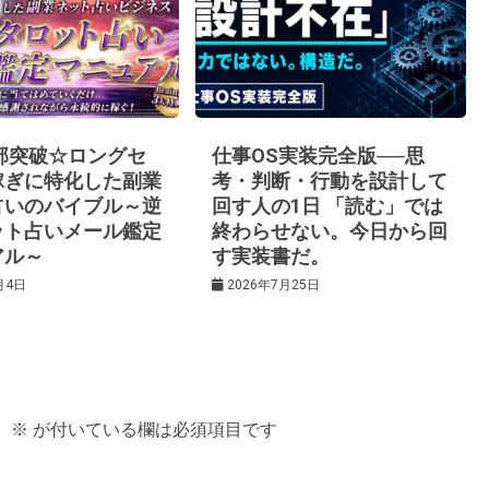
0部突破☆ロングセ
仕事OS実装完全版──思
稼ぎに特化した副業
考・判断・行動を設計して
占いのバイブル～逆
回す人の1日 「読む」では
ット占いメール鑑定
終わらせない。今日から回
アル～
す実装書だ。
月4日
2026年7月25日
。
※
が付いている欄は必須項目です