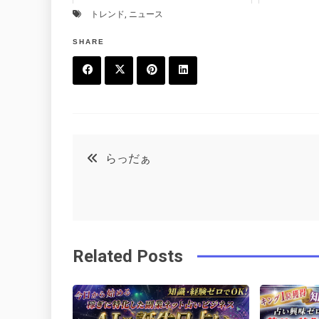
トレンド
,
ニュース
SHARE
F
T
P
L
a
w
in
in
c
it
t
k
投
らっだぁ
e
t
e
e
稿
b
e
r
d
o
r
e
in
ナ
o
s
Related Posts
ビ
k
t
ゲ