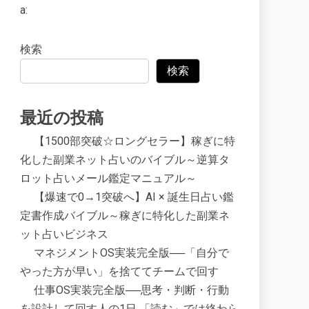
a:
検索
検索
最近の投稿
【1500部突破☆ロングセラー】稼ぎに特
化した副業ネット占いのバイブル～逆算タ
ロット占いメール鑑定マニュアル～
【爆速で0→1突破へ】AI × 誕生日占い鑑
定書作成バイブル～稼ぎに特化した副業ネ
ット占いビジネス
マネジメントOS実装完全版──「自分で
やった方が早い」を捨ててチームで回す
仕事OS実装完全版──思考・判断・行動
を設計して回す人の1日 「読む」では終わら