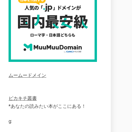
ムームードメイン
ピカキチ叢書
*あなたの読みたい本がここにある！
g: