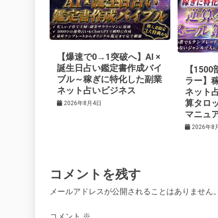
ー
シ
【爆速で0→1突破へ】AI ×
ョ
誕生日占い鑑定書作成バイ
【150
ブル～稼ぎに特化した副業
ラー】
ネット占いビジネス
ネット
ン
算タロ
2026年8月4日
マニュ
2026年8
コメントを残す
メールアドレスが公開されることはありません
コメント
※