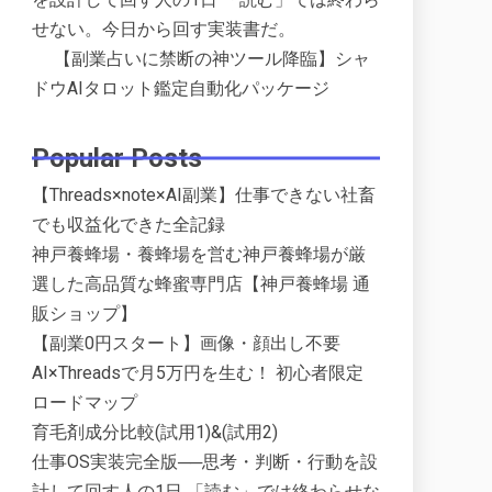
せない。今日から回す実装書だ。
【副業占いに禁断の神ツール降臨】シャ
ドウAIタロット鑑定自動化パッケージ
Popular Posts
【Threads×note×AI副業】仕事できない社畜
でも収益化できた全記録
神戸養蜂場・養蜂場を営む神戸養蜂場が厳
選した高品質な蜂蜜専門店【神戸養蜂場 通
販ショップ】
【副業0円スタート】画像・顔出し不要
AI×Threadsで月5万円を生む！ 初心者限定
ロードマップ
育毛剤成分比較(試用1)&(試用2)
仕事OS実装完全版──思考・判断・行動を設
計して回す人の1日 「読む」では終わらせな