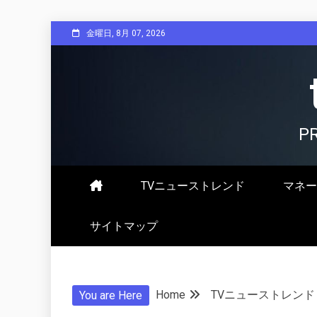
Skip
金曜日, 8月 07, 2026
to
content
P
TVニューストレンド
マネー
サイトマップ
Home
TVニューストレンド
You are Here