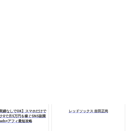
実績なしでOK】スマホだけで
レッドソックス 吉田正尚
ク0で月5万円を稼ぐSNS副業
eads×アフィ最短攻略