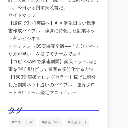
い。今日から回す実装書だ。
サイトマップ
【爆速で0→1突破へ】AI × 誕生日占い鑑定
書作成バイブル～稼ぎに特化した副業ネッ
ト占いビジネス
マネジメントOS実装完全版──「自分でやっ
た方が早い」を捨ててチームで回す
【コピペ×APIで爆速副業】楽天トラベル記
事を“半自動化”して量産＆収益化する方法
【1500部突破☆ロングセラー】稼ぎに特化
した副業ネット占いのバイブル～逆算タロ
ット占いメール鑑定マニュアル～
タグ
#マネー
(56)
#副業
(58)
#資産
(56)