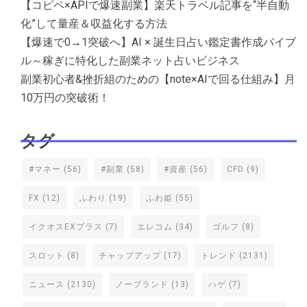
【コピペ×APIで爆速副業】楽天トラベル記事を“半自動
化”して量産＆収益化する方法
【爆速で0→1突破へ】AI × 誕生日占い鑑定書作成バイブ
ル～稼ぎに特化した副業ネット占いビジネス
副業初心者&挫折組のための【note×AIで回る仕組み】月
10万円の突破術！
タグ
#マネー
(56)
#副業
(58)
#資産
(56)
CFD
(9)
FX
(12)
ふわり
(19)
ふわ姫
(55)
イクオスEXプラス
(7)
エレコム
(34)
ゴルフ
(8)
スロット
(8)
チャップアップ
(17)
トレンド
(2131)
ニュース
(2130)
ノーブランド
(13)
ハゲ
(7)