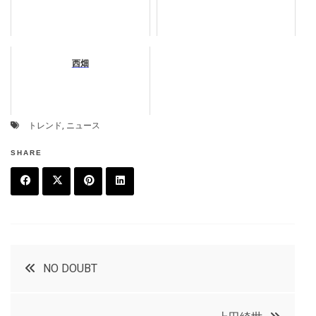
西畑
トレンド
,
ニュース
SHARE
F
T
P
L
a
w
in
in
c
it
t
k
投
NO DOUBT
e
t
e
e
稿
b
e
r
d