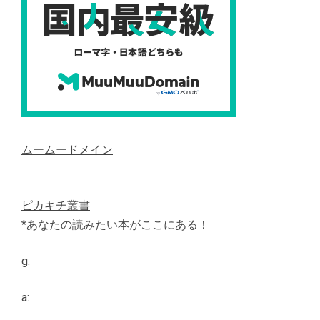
ムームードメイン
ピカキチ叢書
*あなたの読みたい本がここにある！
g:
a: