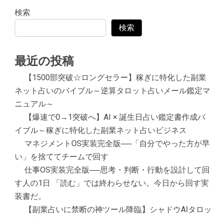
検索
検索
最近の投稿
【1500部突破☆ロングセラー】稼ぎに特化した副業
ネット占いのバイブル～逆算タロット占いメール鑑定マ
ニュアル～
【爆速で0→1突破へ】AI × 誕生日占い鑑定書作成バ
イブル～稼ぎに特化した副業ネット占いビジネス
マネジメントOS実装完全版──「自分でやった方が早
い」を捨ててチームで回す
仕事OS実装完全版──思考・判断・行動を設計して回
す人の1日 「読む」では終わらせない。今日から回す実
装書だ。
【副業占いに禁断の神ツール降臨】シャドウAIタロッ