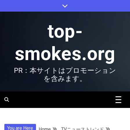
Skip
to
content
top-
smokes.org
PR：本サイトはプロモーション
を含みます。
You are Here
Home
TVニューストレンド