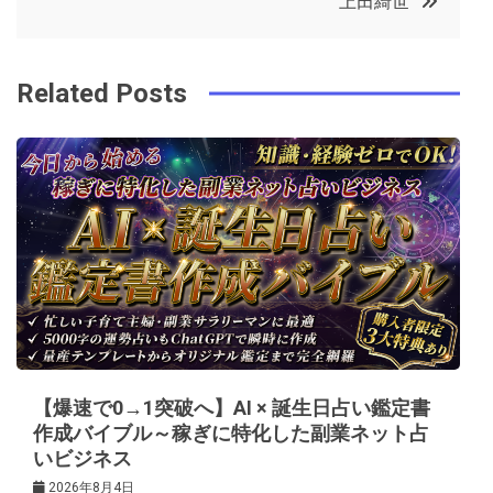
上田綺世
o
r
e
in
ナ
o
s
ビ
k
t
Related Posts
ゲ
ー
シ
ョ
ン
【爆速で0→1突破へ】AI × 誕生日占い鑑定書
作成バイブル～稼ぎに特化した副業ネット占
いビジネス
2026年8月4日