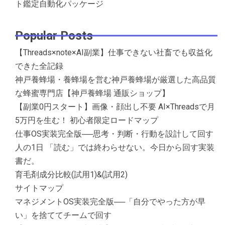
ト鑑定自動化パッケージ
Popular Posts
【Threads×note×AI副業】仕事できない社畜でも収益化
できた全記録
神戸養蜂場・養蜂場を営む神戸養蜂場が厳選した高品質
な蜂蜜専門店【神戸養蜂場 通販ショップ】
【副業0円スタート】画像・顔出し不要 AI×Threadsで月
5万円を生む！ 初心者限定ロードマップ
仕事OS実装完全版──思考・判断・行動を設計して回す
人の1日 「読む」では終わらせない。今日から回す実装
書だ。
育毛剤成分比較(試用1)&(試用2)
サイトマップ
マネジメントOS実装完全版──「自分でやった方が早
い」を捨ててチームで回す