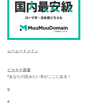
ムームードメイン
ピカキチ叢書
*あなたの読みたい本がここにある！
g:
a: