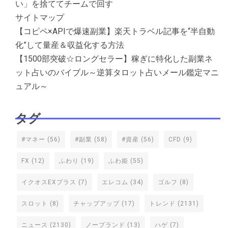
い」を捨ててチームで回す
サイトマップ
【コピペ×APIで爆速副業】楽天トラベル記事を“半自動
化”して量産＆収益化する方法
【1500部突破☆ロングセラー】稼ぎに特化した副業ネ
ット占いのバイブル～逆算タロット占いメール鑑定マニ
ュアル～
タグ
#マネー
(56)
#副業
(58)
#資産
(56)
CFD
(9)
FX
(12)
ふわり
(19)
ふわ姫
(55)
イクオスEXプラス
(7)
エレコム
(34)
ゴルフ
(8)
スロット
(8)
チャップアップ
(17)
トレンド
(2131)
ニュース
(2130)
ノーブランド
(13)
ハゲ
(7)