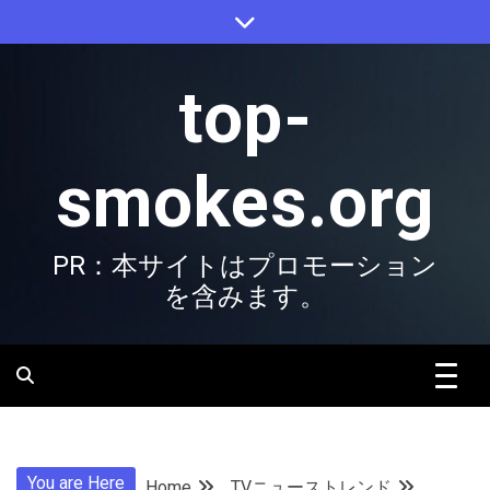
Skip
to
content
top-
smokes.org
PR：本サイトはプロモーション
を含みます。
You are Here
Home
TVニューストレンド