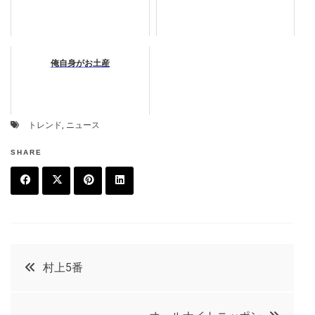
俺自身がお土産
トレンド
,
ニュース
SHARE
F
T
P
L
a
w
in
in
c
it
t
k
投
村上5番
e
t
e
e
稿
b
e
r
d