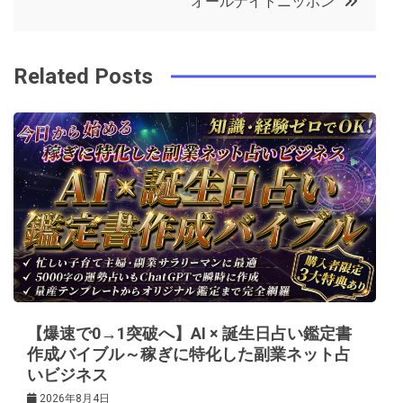
オールナイトニッポン
o
r
e
in
ナ
o
s
ビ
k
t
Related Posts
ゲ
ー
シ
ョ
ン
【爆速で0→1突破へ】AI × 誕生日占い鑑定書
作成バイブル～稼ぎに特化した副業ネット占
いビジネス
2026年8月4日