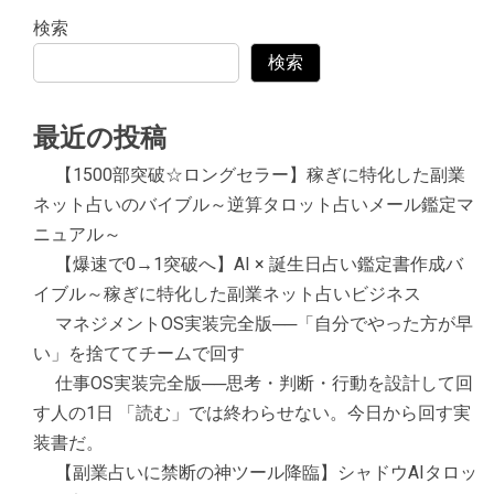
検索
検索
最近の投稿
【1500部突破☆ロングセラー】稼ぎに特化した副業
ネット占いのバイブル～逆算タロット占いメール鑑定マ
ニュアル～
【爆速で0→1突破へ】AI × 誕生日占い鑑定書作成バ
イブル～稼ぎに特化した副業ネット占いビジネス
マネジメントOS実装完全版──「自分でやった方が早
い」を捨ててチームで回す
仕事OS実装完全版──思考・判断・行動を設計して回
す人の1日 「読む」では終わらせない。今日から回す実
装書だ。
【副業占いに禁断の神ツール降臨】シャドウAIタロッ