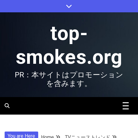
Skip
to
content
top-
smokes.org
PR：本サイトはプロモーション
を含みます。
You are Here
Home
TVニューストレンド