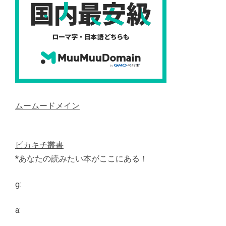
ムームードメイン
ピカキチ叢書
*あなたの読みたい本がここにある！
g:
a: