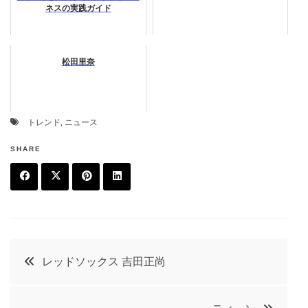
ネスの実践ガイド
松田里奈
トレンド
,
ニュース
SHARE
F
T
P
L
a
w
in
in
c
it
t
k
投
レッドソックス 吉田正尚
e
t
e
e
稿
b
e
r
d