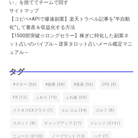
い」を捨ててチームで回す
サイトマップ
【コピペ×APIで爆速副業】楽天トラベル記事を“半自動
化”して量産＆収益化する方法
【1500部突破☆ロングセラー】稼ぎに特化した副業ネ
ット占いのバイブル～逆算タロット占いメール鑑定マニ
ュアル～
タグ
#マネー
(56)
#副業
(58)
#資産
(56)
CFD
(9)
FX
(12)
ふわり
(19)
ふわ姫
(55)
イクオスEXプラス
(7)
エレコム
(34)
ゴルフ
(8)
スロット
(8)
チャップアップ
(17)
トレンド
(2131)
ニュース
(2130)
ノーブランド
(13)
ハゲ
(7)