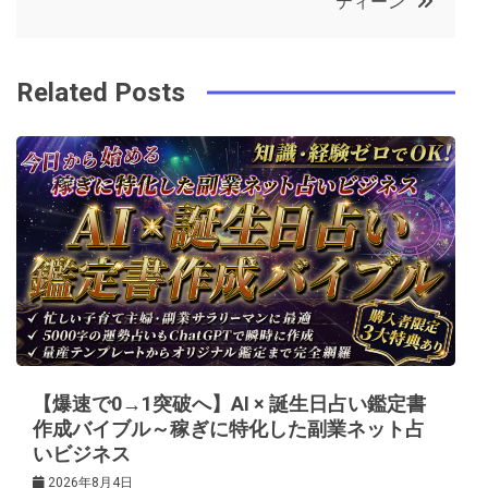
ティーン
o
r
e
in
ナ
o
s
ビ
k
t
Related Posts
ゲ
ー
シ
ョ
ン
【爆速で0→1突破へ】AI × 誕生日占い鑑定書
作成バイブル～稼ぎに特化した副業ネット占
いビジネス
2026年8月4日