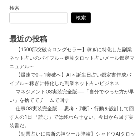
検索
検索
最近の投稿
【1500部突破☆ロングセラー】稼ぎに特化した副業
ネット占いのバイブル～逆算タロット占いメール鑑定マ
ニュアル～
【爆速で0→1突破へ】AI × 誕生日占い鑑定書作成バ
イブル～稼ぎに特化した副業ネット占いビジネス
マネジメントOS実装完全版──「自分でやった方が早
い」を捨ててチームで回す
仕事OS実装完全版──思考・判断・行動を設計して回
す人の1日 「読む」では終わらせない。今日から回す実
装書だ。
【副業占いに禁断の神ツール降臨】シャドウAIタロッ