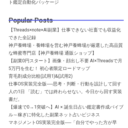
ト鑑定自動化パッケージ
Popular Posts
【Threads×note×AI副業】仕事できない社畜でも収益化
できた全記録
神戸養蜂場・養蜂場を営む神戸養蜂場が厳選した高品質
な蜂蜜専門店【神戸養蜂場 通販ショップ】
【副業0円スタート】画像・顔出し不要 AI×Threadsで月
5万円を生む！ 初心者限定ロードマップ
育毛剤成分比較(試用1)&(試用2)
仕事OS実装完全版──思考・判断・行動を設計して回す
人の1日 「読む」では終わらせない。今日から回す実装
書だ。
【爆速で0→1突破へ】AI × 誕生日占い鑑定書作成バイブ
ル～稼ぎに特化した副業ネット占いビジネス
マネジメントOS実装完全版──「自分でやった方が早