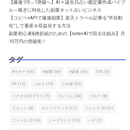
【爆速で0→1突破へ】AI × 誕生日占い鑑定書作成バイブ
ル～稼ぎに特化した副業ネット占いビジネス
【コピペ×APIで爆速副業】楽天トラベル記事を“半自動
化”して量産＆収益化する方法
副業初心者&挫折組のための【note×AIで回る仕組み】月
10万円の突破術！
タグ
#マネー
(56)
#副業
(58)
#資産
(56)
CFD
(9)
FX
(12)
ふわり
(19)
ふわ姫
(55)
イクオスEXプラス
(7)
エレコム
(34)
ゴルフ
(8)
スロット
(8)
チャップアップ
(17)
トレンド
(2131)
ニュース
(2130)
ノーブランド
(13)
ハゲ
(7)