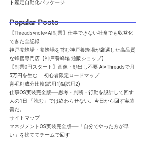
ト鑑定自動化パッケージ
Popular Posts
【Threads×note×AI副業】仕事できない社畜でも収益化
できた全記録
神戸養蜂場・養蜂場を営む神戸養蜂場が厳選した高品質
な蜂蜜専門店【神戸養蜂場 通販ショップ】
【副業0円スタート】画像・顔出し不要 AI×Threadsで月
5万円を生む！ 初心者限定ロードマップ
育毛剤成分比較(試用1)&(試用2)
仕事OS実装完全版──思考・判断・行動を設計して回す
人の1日 「読む」では終わらせない。今日から回す実装
書だ。
サイトマップ
マネジメントOS実装完全版──「自分でやった方が早
い」を捨ててチームで回す