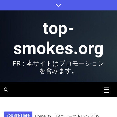
Skip
to
content
top-
smokes.org
PR：本サイトはプロモーション
を含みます。
You are Here
Home
TVニューストレンド