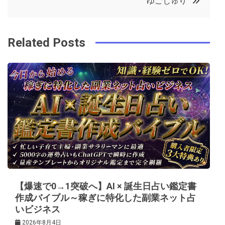
ゆごじゅり
o
r
e
in
ナ
o
s
ビ
k
t
Related Posts
ゲ
ー
シ
ョ
ン
【爆速で0→1突破へ】AI × 誕生日占い鑑定書
作成バイブル～稼ぎに特化した副業ネット占
いビジネス
2026年8月4日