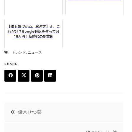
【誰も気づかぬ、稼ぎ方】え、こ
れだけ？Google翻訳を使って月
10万円！新時代の副業術
トレンド
,
ニュース
SHARE
F
T
P
L
a
w
in
in
c
it
t
k
投
優木せつ菜
e
t
e
e
稿
b
e
r
d