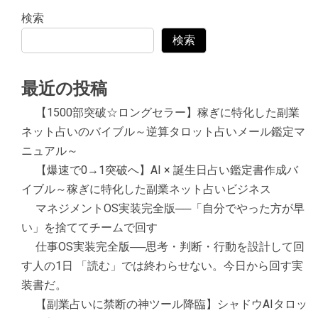
検索
検索
最近の投稿
【1500部突破☆ロングセラー】稼ぎに特化した副業
ネット占いのバイブル～逆算タロット占いメール鑑定マ
ニュアル～
【爆速で0→1突破へ】AI × 誕生日占い鑑定書作成バ
イブル～稼ぎに特化した副業ネット占いビジネス
マネジメントOS実装完全版──「自分でやった方が早
い」を捨ててチームで回す
仕事OS実装完全版──思考・判断・行動を設計して回
す人の1日 「読む」では終わらせない。今日から回す実
装書だ。
【副業占いに禁断の神ツール降臨】シャドウAIタロッ