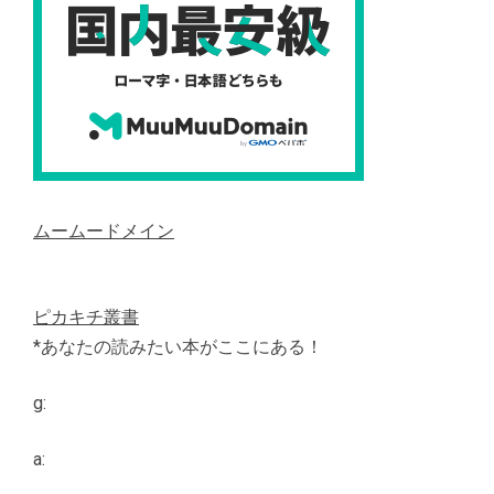
ムームードメイン
ピカキチ叢書
*あなたの読みたい本がここにある！
g:
a: