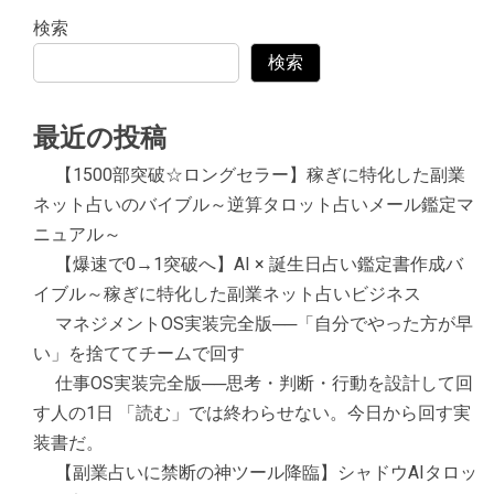
検索
検索
最近の投稿
【1500部突破☆ロングセラー】稼ぎに特化した副業
ネット占いのバイブル～逆算タロット占いメール鑑定マ
ニュアル～
【爆速で0→1突破へ】AI × 誕生日占い鑑定書作成バ
イブル～稼ぎに特化した副業ネット占いビジネス
マネジメントOS実装完全版──「自分でやった方が早
い」を捨ててチームで回す
仕事OS実装完全版──思考・判断・行動を設計して回
す人の1日 「読む」では終わらせない。今日から回す実
装書だ。
【副業占いに禁断の神ツール降臨】シャドウAIタロッ