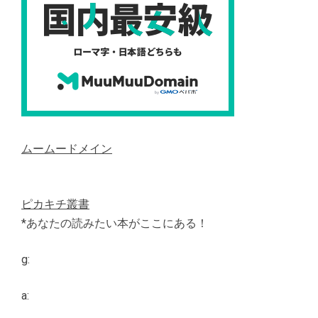
ムームードメイン
ピカキチ叢書
*あなたの読みたい本がここにある！
g:
a: