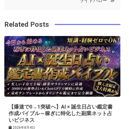
ライトハロー
o
r
e
in
ナ
o
s
ビ
k
t
Related Posts
ゲ
ー
シ
ョ
ン
【爆速で0→1突破へ】AI × 誕生日占い鑑定書
作成バイブル～稼ぎに特化した副業ネット占
いビジネス
2026年8月4日