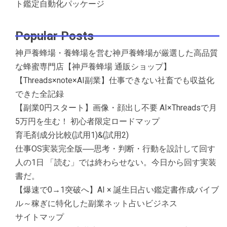
ト鑑定自動化パッケージ
Popular Posts
神戸養蜂場・養蜂場を営む神戸養蜂場が厳選した高品質
な蜂蜜専門店【神戸養蜂場 通販ショップ】
【Threads×note×AI副業】仕事できない社畜でも収益化
できた全記録
【副業0円スタート】画像・顔出し不要 AI×Threadsで月
5万円を生む！ 初心者限定ロードマップ
育毛剤成分比較(試用1)&(試用2)
仕事OS実装完全版──思考・判断・行動を設計して回す
人の1日 「読む」では終わらせない。今日から回す実装
書だ。
【爆速で0→1突破へ】AI × 誕生日占い鑑定書作成バイブ
ル～稼ぎに特化した副業ネット占いビジネス
サイトマップ