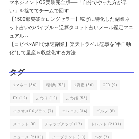
マネジメントOS実装完全版──「自分でやった方が早
い」を捨ててチームで回す
【1500部突破☆ロングセラー】稼ぎに特化した副業ネ
ット占いのバイブル～逆算タロット占いメール鑑定マニ
ュアル～
【コピペ×APIで爆速副業】楽天トラベル記事を“半自動
化”して量産＆収益化する方法
タグ
#マネー
(56)
#副業
(58)
#資産
(56)
CFD
(9)
FX
(12)
ふわり
(19)
ふわ姫
(55)
イクオスEXプラス
(7)
エレコム
(34)
ゴルフ
(8)
スロット
(8)
チャップアップ
(17)
トレンド
(2131)
ニュース
(2130)
ノーブランド
(13)
ハゲ
(7)