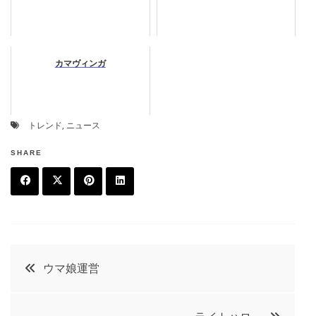
カマヴィンガ
トレンド
,
ニュース
SHARE
F
T
P
L
a
w
in
in
c
it
t
k
投
ウマ娘運営
e
t
e
e
稿
b
e
r
d