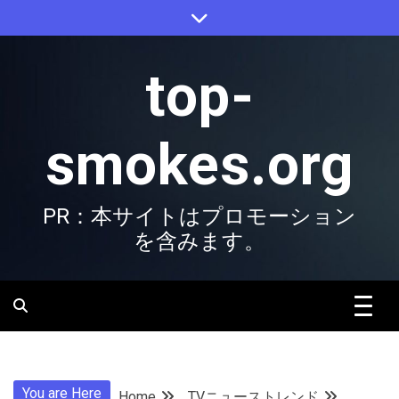
Skip
to
content
top-
smokes.org
PR：本サイトはプロモーション
を含みます。
You are Here
Home
TVニューストレンド