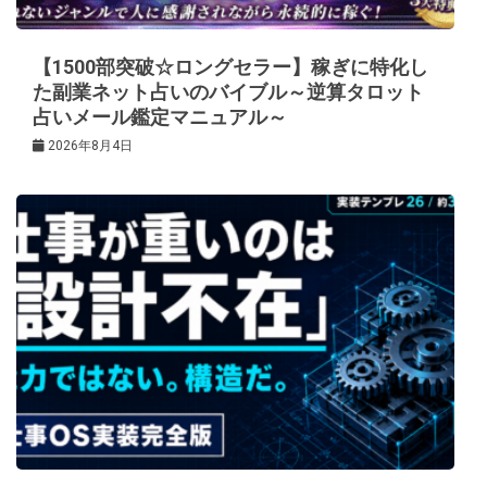
【1500部突破☆ロングセラー】稼ぎに特化し
た副業ネット占いのバイブル～逆算タロット
占いメール鑑定マニュアル～
2026年8月4日