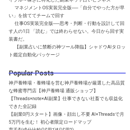
マネジメントOS実装完全版──「自分でやった方が早
い」を捨ててチームで回す
仕事OS実装完全版──思考・判断・行動を設計して回
す人の1日 「読む」では終わらせない。今日から回す実
装書だ。
【副業占いに禁断の神ツール降臨】シャドウAIタロッ
ト鑑定自動化パッケージ
Popular Posts
神戸養蜂場・養蜂場を営む神戸養蜂場が厳選した高品質
な蜂蜜専門店【神戸養蜂場 通販ショップ】
【Threads×note×AI副業】仕事できない社畜でも収益化
できた全記録
【副業0円スタート】画像・顔出し不要 AI×Threadsで月
5万円を生む！ 初心者限定ロードマップ
育毛剤成分比較(試用1)&(試用2)