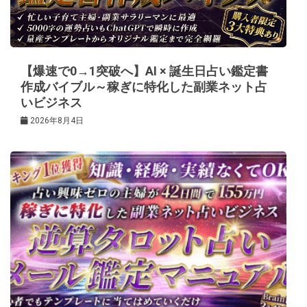
ョ
ン
【爆速で0→1突破へ】AI × 誕生日占い鑑定書
作成バイブル～稼ぎに特化した副業ネット占
いビジネス
2026年8月4日