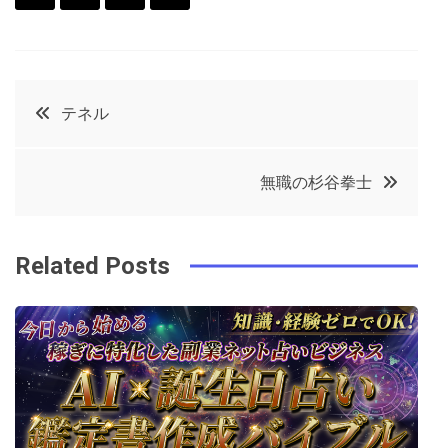
F
T
P
L
a
w
in
in
c
it
t
k
投
テネル
e
t
e
e
稿
b
e
r
d
無職の杉谷拳士
o
r
e
in
ナ
o
s
ビ
k
t
Related Posts
ゲ
ー
シ