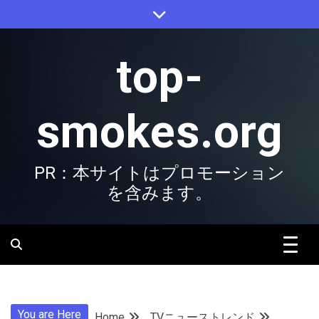
Skip
to
content
top-
smokes.org
PR：本サイトはプロモーション
を含みます。
You are Here
Home
TVニューストレンド