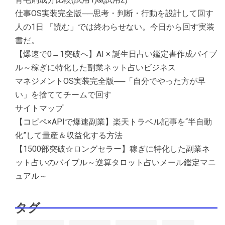
仕事OS実装完全版──思考・判断・行動を設計して回す
人の1日 「読む」では終わらせない。今日から回す実装
書だ。
【爆速で0→1突破へ】AI × 誕生日占い鑑定書作成バイブ
ル～稼ぎに特化した副業ネット占いビジネス
マネジメントOS実装完全版──「自分でやった方が早
い」を捨ててチームで回す
サイトマップ
【コピペ×APIで爆速副業】楽天トラベル記事を“半自動
化”して量産＆収益化する方法
【1500部突破☆ロングセラー】稼ぎに特化した副業ネ
ット占いのバイブル～逆算タロット占いメール鑑定マニ
ュアル～
タグ