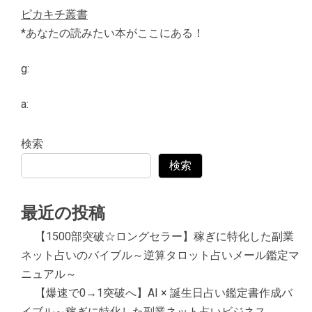
ピカキチ叢書
*あなたの読みたい本がここにある！
g:
a:
検索
検索
最近の投稿
【1500部突破☆ロングセラー】稼ぎに特化した副業
ネット占いのバイブル～逆算タロット占いメール鑑定マ
ニュアル～
【爆速で0→1突破へ】AI × 誕生日占い鑑定書作成バ
イブル～稼ぎに特化した副業ネット占いビジネス