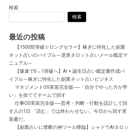
検索
検索
最近の投稿
【1500部突破☆ロングセラー】稼ぎに特化した副業
ネット占いのバイブル～逆算タロット占いメール鑑定マ
ニュアル～
【爆速で0→1突破へ】AI × 誕生日占い鑑定書作成バ
イブル～稼ぎに特化した副業ネット占いビジネス
マネジメントOS実装完全版──「自分でやった方が早
い」を捨ててチームで回す
仕事OS実装完全版──思考・判断・行動を設計して回
す人の1日 「読む」では終わらせない。今日から回す実
装書だ。
【副業占いに禁断の神ツール降臨】シャドウAIタロッ