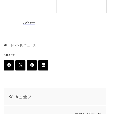
バウアー
トレンド
,
ニュース
SHARE
F
T
P
L
a
w
in
in
c
it
t
k
投
Aぇ 全ツ
e
t
e
e
稿
b
e
r
d