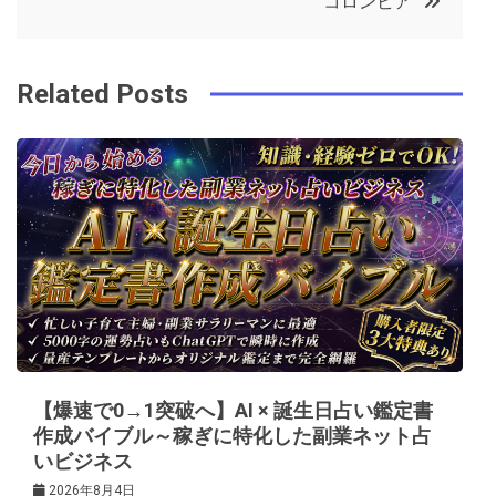
コロンビア
o
r
e
in
ナ
o
s
ビ
k
t
Related Posts
ゲ
ー
シ
ョ
ン
【爆速で0→1突破へ】AI × 誕生日占い鑑定書
作成バイブル～稼ぎに特化した副業ネット占
いビジネス
2026年8月4日