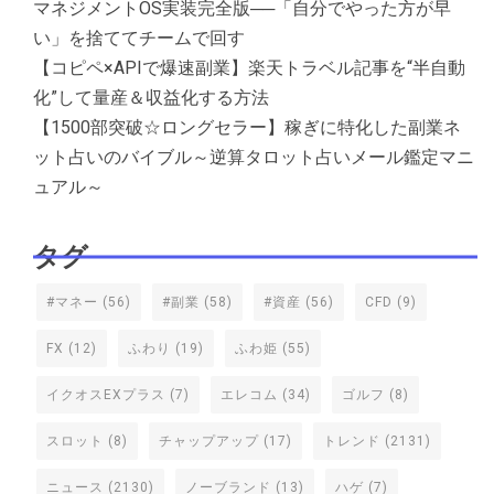
マネジメントOS実装完全版──「自分でやった方が早
い」を捨ててチームで回す
【コピペ×APIで爆速副業】楽天トラベル記事を“半自動
化”して量産＆収益化する方法
【1500部突破☆ロングセラー】稼ぎに特化した副業ネ
ット占いのバイブル～逆算タロット占いメール鑑定マニ
ュアル～
タグ
#マネー
(56)
#副業
(58)
#資産
(56)
CFD
(9)
FX
(12)
ふわり
(19)
ふわ姫
(55)
イクオスEXプラス
(7)
エレコム
(34)
ゴルフ
(8)
スロット
(8)
チャップアップ
(17)
トレンド
(2131)
ニュース
(2130)
ノーブランド
(13)
ハゲ
(7)