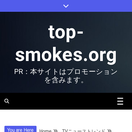
Skip
to
content
top-
smokes.org
PR：本サイトはプロモーション
を含みます。
You are Here
Home
TVニューストレンド