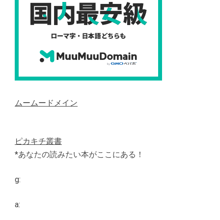
ムームードメイン
ピカキチ叢書
*あなたの読みたい本がここにある！
g:
a: