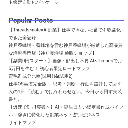
ト鑑定自動化パッケージ
Popular Posts
【Threads×note×AI副業】仕事できない社畜でも収益化
できた全記録
神戸養蜂場・養蜂場を営む神戸養蜂場が厳選した高品質
な蜂蜜専門店【神戸養蜂場 通販ショップ】
【副業0円スタート】画像・顔出し不要 AI×Threadsで月
5万円を生む！ 初心者限定ロードマップ
育毛剤成分比較(試用1)&(試用2)
仕事OS実装完全版──思考・判断・行動を設計して回す
人の1日 「読む」では終わらせない。今日から回す実装
書だ。
【爆速で0→1突破へ】AI × 誕生日占い鑑定書作成バイブ
ル～稼ぎに特化した副業ネット占いビジネス
サイトマップ