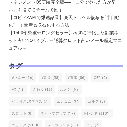
マネジメントOS実装完全版──「自分でやった方が早
い」を捨ててチームで回す
【コピペ×APIで爆速副業】楽天トラベル記事を“半自動
化”して量産＆収益化する方法
【1500部突破☆ロングセラー】稼ぎに特化した副業ネ
ット占いのバイブル～逆算タロット占いメール鑑定マニ
ュアル～
タグ
#マネー
(56)
#副業
(58)
#資産
(56)
CFD
(9)
FX
(12)
ふわり
(19)
ふわ姫
(55)
イクオスEXプラス
(7)
エレコム
(34)
ゴルフ
(8)
スロット
(8)
チャップアップ
(17)
トレンド
(2131)
ニュース
(2130)
ノーブランド
(13)
ハゲ
(7)