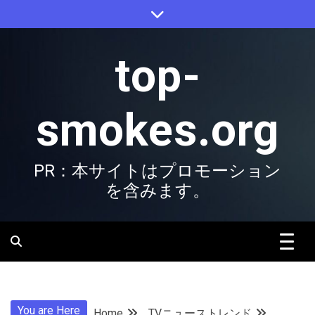
Skip
to
content
top-
smokes.org
PR：本サイトはプロモーション
を含みます。
You are Here
Home
TVニューストレンド