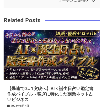
プーチンに逮捕状
o
r
e
in
ナ
o
s
ビ
k
t
Related Posts
ゲ
ー
シ
ョ
ン
【爆速で0→1突破へ】AI × 誕生日占い鑑定書
作成バイブル～稼ぎに特化した副業ネット占
いビジネス
2026年8月4日