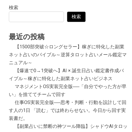
検索
検索
最近の投稿
【1500部突破☆ロングセラー】稼ぎに特化した副業
ネット占いのバイブル～逆算タロット占いメール鑑定マ
ニュアル～
【爆速で0→1突破へ】AI × 誕生日占い鑑定書作成バ
イブル～稼ぎに特化した副業ネット占いビジネス
マネジメントOS実装完全版──「自分でやった方が早
い」を捨ててチームで回す
仕事OS実装完全版──思考・判断・行動を設計して回
す人の1日 「読む」では終わらせない。今日から回す実
装書だ。
【副業占いに禁断の神ツール降臨】シャドウAIタロッ