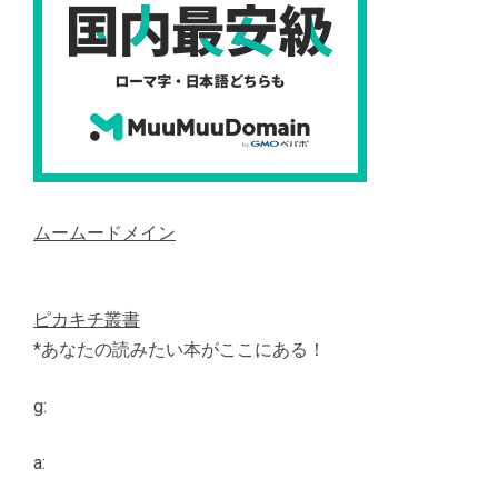
ムームードメイン
ピカキチ叢書
*あなたの読みたい本がここにある！
g:
a: