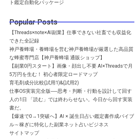
ト鑑定自動化パッケージ
Popular Posts
【Threads×note×AI副業】仕事できない社畜でも収益化
できた全記録
神戸養蜂場・養蜂場を営む神戸養蜂場が厳選した高品質
な蜂蜜専門店【神戸養蜂場 通販ショップ】
【副業0円スタート】画像・顔出し不要 AI×Threadsで月
5万円を生む！ 初心者限定ロードマップ
育毛剤成分比較(試用1)&(試用2)
仕事OS実装完全版──思考・判断・行動を設計して回す
人の1日 「読む」では終わらせない。今日から回す実装
書だ。
【爆速で0→1突破へ】AI × 誕生日占い鑑定書作成バイブ
ル～稼ぎに特化した副業ネット占いビジネス
サイトマップ