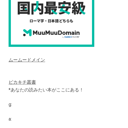
ムームードメイン
ピカキチ叢書
*あなたの読みたい本がここにある！
g:
a: