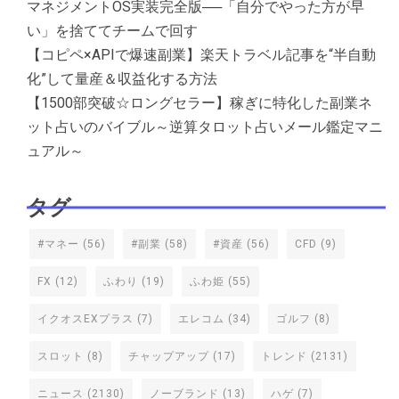
マネジメントOS実装完全版──「自分でやった方が早
い」を捨ててチームで回す
【コピペ×APIで爆速副業】楽天トラベル記事を“半自動
化”して量産＆収益化する方法
【1500部突破☆ロングセラー】稼ぎに特化した副業ネ
ット占いのバイブル～逆算タロット占いメール鑑定マニ
ュアル～
タグ
#マネー
(56)
#副業
(58)
#資産
(56)
CFD
(9)
FX
(12)
ふわり
(19)
ふわ姫
(55)
イクオスEXプラス
(7)
エレコム
(34)
ゴルフ
(8)
スロット
(8)
チャップアップ
(17)
トレンド
(2131)
ニュース
(2130)
ノーブランド
(13)
ハゲ
(7)