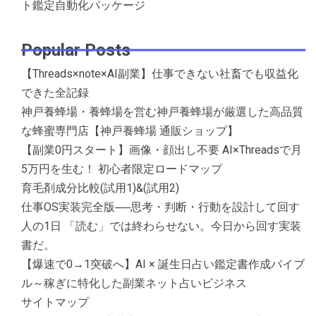
ト鑑定自動化パッケージ
Popular Posts
【Threads×note×AI副業】仕事できない社畜でも収益化
できた全記録
神戸養蜂場・養蜂場を営む神戸養蜂場が厳選した高品質
な蜂蜜専門店【神戸養蜂場 通販ショップ】
【副業0円スタート】画像・顔出し不要 AI×Threadsで月
5万円を生む！ 初心者限定ロードマップ
育毛剤成分比較(試用1)&(試用2)
仕事OS実装完全版──思考・判断・行動を設計して回す
人の1日 「読む」では終わらせない。今日から回す実装
書だ。
【爆速で0→1突破へ】AI × 誕生日占い鑑定書作成バイブ
ル～稼ぎに特化した副業ネット占いビジネス
サイトマップ