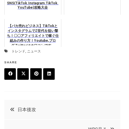
SNS(TikTok.Instagram.TikTok.
YouTube)攻略大全
【バカ売れビジネス】TikTokと
インスタグラムでZ世代を狙い撃
ち！〇〇アフィリエイトで稼ぐ仕
組みの作り方！Youtube,ブロ
グ,Twitterはオワコンです。
トレンド
,
ニュース
SHARE
F
T
P
L
a
w
in
in
c
it
t
k
投
日本後攻
e
t
e
e
稿
b
e
r
d