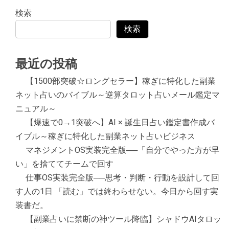
検索
検索
最近の投稿
【1500部突破☆ロングセラー】稼ぎに特化した副業
ネット占いのバイブル～逆算タロット占いメール鑑定マ
ニュアル～
【爆速で0→1突破へ】AI × 誕生日占い鑑定書作成バ
イブル～稼ぎに特化した副業ネット占いビジネス
マネジメントOS実装完全版──「自分でやった方が早
い」を捨ててチームで回す
仕事OS実装完全版──思考・判断・行動を設計して回
す人の1日 「読む」では終わらせない。今日から回す実
装書だ。
【副業占いに禁断の神ツール降臨】シャドウAIタロッ