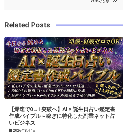
WBC見る
o
r
e
in
ナ
o
s
ビ
k
t
Related Posts
ゲ
ー
シ
ョ
ン
【爆速で0→1突破へ】AI × 誕生日占い鑑定書
作成バイブル～稼ぎに特化した副業ネット占
いビジネス
2026年8月4日