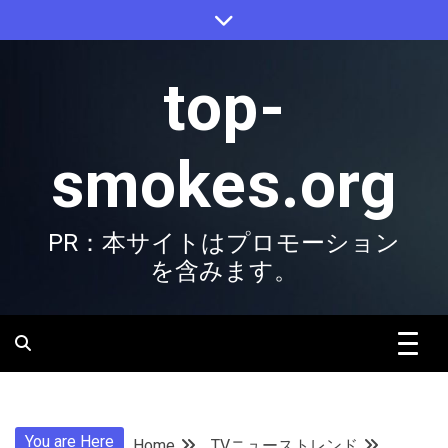
Skip
to
content
top-
smokes.org
PR：本サイトはプロモーション
を含みます。
You are Here
Home
TVニューストレンド