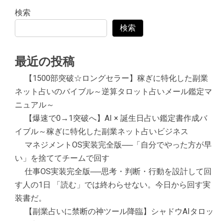
検索
検索
最近の投稿
【1500部突破☆ロングセラー】稼ぎに特化した副業
ネット占いのバイブル～逆算タロット占いメール鑑定マ
ニュアル～
【爆速で0→1突破へ】AI × 誕生日占い鑑定書作成バ
イブル～稼ぎに特化した副業ネット占いビジネス
マネジメントOS実装完全版──「自分でやった方が早
い」を捨ててチームで回す
仕事OS実装完全版──思考・判断・行動を設計して回
す人の1日 「読む」では終わらせない。今日から回す実
装書だ。
【副業占いに禁断の神ツール降臨】シャドウAIタロッ