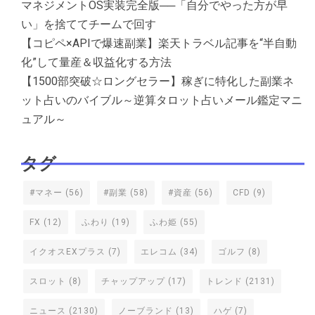
マネジメントOS実装完全版──「自分でやった方が早
い」を捨ててチームで回す
【コピペ×APIで爆速副業】楽天トラベル記事を“半自動
化”して量産＆収益化する方法
【1500部突破☆ロングセラー】稼ぎに特化した副業ネ
ット占いのバイブル～逆算タロット占いメール鑑定マニ
ュアル～
タグ
#マネー
(56)
#副業
(58)
#資産
(56)
CFD
(9)
FX
(12)
ふわり
(19)
ふわ姫
(55)
イクオスEXプラス
(7)
エレコム
(34)
ゴルフ
(8)
スロット
(8)
チャップアップ
(17)
トレンド
(2131)
ニュース
(2130)
ノーブランド
(13)
ハゲ
(7)