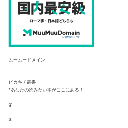
ムームードメイン
ピカキチ叢書
*あなたの読みたい本がここにある！
g:
a: