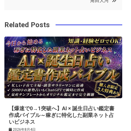
角田大河
o
r
e
in
ナ
o
s
ビ
k
t
Related Posts
ゲ
ー
シ
ョ
ン
【爆速で0→1突破へ】AI × 誕生日占い鑑定書
作成バイブル～稼ぎに特化した副業ネット占
いビジネス
2026年8月4日