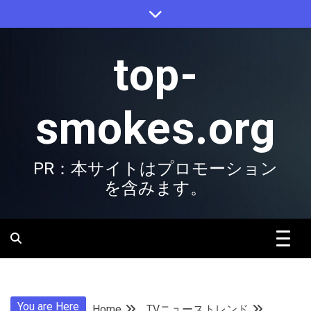
Skip
to
content
top-
smokes.org
PR：本サイトはプロモーション
を含みます。
You are Here
Home
TVニューストレンド