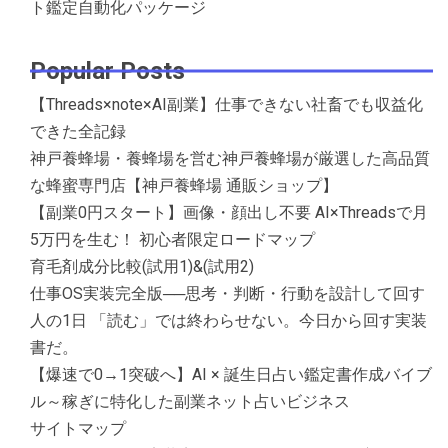
ト鑑定自動化パッケージ
Popular Posts
【Threads×note×AI副業】仕事できない社畜でも収益化
できた全記録
神戸養蜂場・養蜂場を営む神戸養蜂場が厳選した高品質
な蜂蜜専門店【神戸養蜂場 通販ショップ】
【副業0円スタート】画像・顔出し不要 AI×Threadsで月
5万円を生む！ 初心者限定ロードマップ
育毛剤成分比較(試用1)&(試用2)
仕事OS実装完全版──思考・判断・行動を設計して回す
人の1日 「読む」では終わらせない。今日から回す実装
書だ。
【爆速で0→1突破へ】AI × 誕生日占い鑑定書作成バイブ
ル～稼ぎに特化した副業ネット占いビジネス
サイトマップ