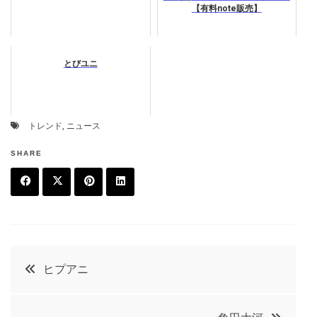
【有料note販売】
とびユニ
トレンド
,
ニュース
SHARE
F
T
P
L
a
w
in
in
c
it
t
k
投
ヒプアニ
e
t
e
e
稿
b
e
r
d