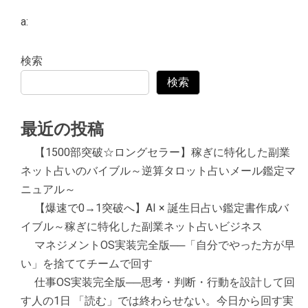
a:
検索
検索
最近の投稿
【1500部突破☆ロングセラー】稼ぎに特化した副業
ネット占いのバイブル～逆算タロット占いメール鑑定マ
ニュアル～
【爆速で0→1突破へ】AI × 誕生日占い鑑定書作成バ
イブル～稼ぎに特化した副業ネット占いビジネス
マネジメントOS実装完全版──「自分でやった方が早
い」を捨ててチームで回す
仕事OS実装完全版──思考・判断・行動を設計して回
す人の1日 「読む」では終わらせない。今日から回す実