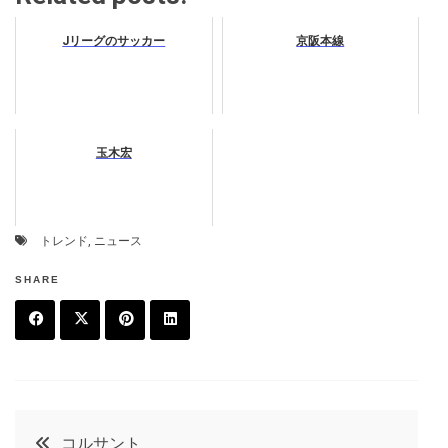
Jリーグのサッカー
京阪本線
玉木宏
トレンド
,
ニュース
SHARE
F
T
P
L
a
w
in
in
c
it
t
k
投
コルサント