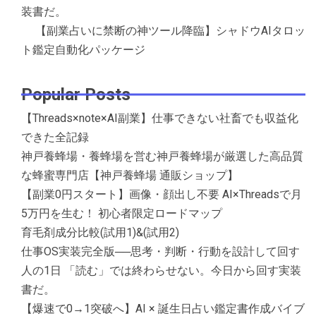
装書だ。
【副業占いに禁断の神ツール降臨】シャドウAIタロッ
ト鑑定自動化パッケージ
Popular Posts
【Threads×note×AI副業】仕事できない社畜でも収益化
できた全記録
神戸養蜂場・養蜂場を営む神戸養蜂場が厳選した高品質
な蜂蜜専門店【神戸養蜂場 通販ショップ】
【副業0円スタート】画像・顔出し不要 AI×Threadsで月
5万円を生む！ 初心者限定ロードマップ
育毛剤成分比較(試用1)&(試用2)
仕事OS実装完全版──思考・判断・行動を設計して回す
人の1日 「読む」では終わらせない。今日から回す実装
書だ。
【爆速で0→1突破へ】AI × 誕生日占い鑑定書作成バイブ