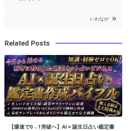
e
t
e
e
稿
b
e
r
d
いわなが
o
r
e
in
ナ
o
s
ビ
k
t
Related Posts
ゲ
ー
シ
ョ
ン
【爆速で0→1突破へ】AI × 誕生日占い鑑定書