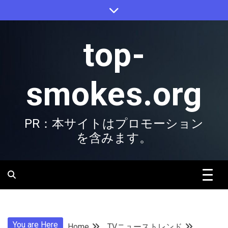
Skip
to
content
top-
smokes.org
PR：本サイトはプロモーション
を含みます。
You are Here
Home
TVニューストレンド