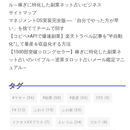
ル～稼ぎに特化した副業ネット占いビジネス
サイトマップ
マネジメントOS実装完全版──「自分でやった方が早
い」を捨ててチームで回す
【コピペ×APIで爆速副業】楽天トラベル記事を“半自動
化”して量産＆収益化する方法
【1500部突破☆ロングセラー】稼ぎに特化した副業ネ
ット占いのバイブル～逆算タロット占いメール鑑定マニ
ュアル～
タグ
#マネー
(56)
#副業
(58)
#資産
(56)
CFD
(9)
FX
(12)
ふわり
(19)
ふわ姫
(55)
イクオスEXプラス
(7)
エレコム
(34)
ゴルフ
(8)