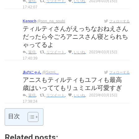
返信
リツイート
いいね
2023年03月15日
17:42:07
Kenoch
@son_na_soubi
フォローする
ティルティさんがえっちなおねえさん
だったら今ごろアニスさん寝とられち
ゃってるよ
返信
リツイート
いいね
2023年03月15日
17:40:39
あのにゃん
@SxznL_
フォローする
アニスもティルティもユフィも最高
歳はいっててもリュミエル可愛すぎ
返信
リツイート
いいね
2023年03月15日
17:38:24
目次
Related posts: