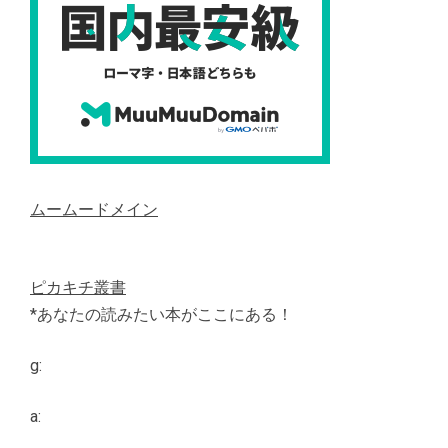
ムームードメイン
ピカキチ叢書
*あなたの読みたい本がここにある！
g:
a: