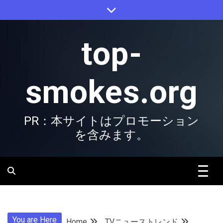
Skip
to
content
top-
smokes.org
PR：本サイトはプロモーション
を含みます。
You are Here
Home
TVニューストレンド