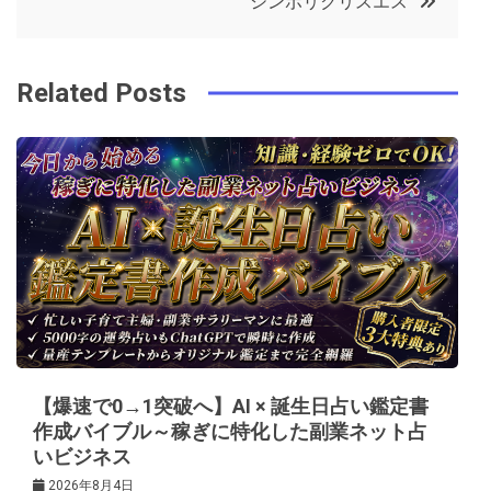
シンボリクリスエス
o
r
e
in
ナ
o
s
ビ
k
t
Related Posts
ゲ
ー
シ
ョ
ン
【爆速で0→1突破へ】AI × 誕生日占い鑑定書
作成バイブル～稼ぎに特化した副業ネット占
いビジネス
2026年8月4日