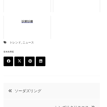
以前以後
トレンド
,
ニュース
SHARE
F
T
P
L
a
w
in
in
c
it
t
k
投
ソーダズリング
e
t
e
e
稿
b
e
r
d