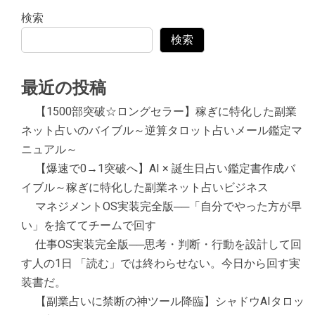
検索
検索
最近の投稿
【1500部突破☆ロングセラー】稼ぎに特化した副業
ネット占いのバイブル～逆算タロット占いメール鑑定マ
ニュアル～
【爆速で0→1突破へ】AI × 誕生日占い鑑定書作成バ
イブル～稼ぎに特化した副業ネット占いビジネス
マネジメントOS実装完全版──「自分でやった方が早
い」を捨ててチームで回す
仕事OS実装完全版──思考・判断・行動を設計して回
す人の1日 「読む」では終わらせない。今日から回す実
装書だ。
【副業占いに禁断の神ツール降臨】シャドウAIタロッ