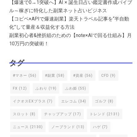
【爆速で0→1突破へ】AI × 誕生日占い鑑定書作成バイブ
ル～稼ぎに特化した副業ネット占いビジネス
【コピペ×APIで爆速副業】楽天トラベル記事を“半自動
化”して量産＆収益化する方法
副業初心者&挫折組のための【note×AIで回る仕組み】月
10万円の突破術！
タグ
#マネー
(56)
#副業
(58)
#資産
(56)
CFD
(9)
FX
(12)
ふわり
(19)
ふわ姫
(55)
イクオスEXプラス
(7)
エレコム
(34)
ゴルフ
(8)
スロット
(8)
チャップアップ
(17)
トレンド
(2131)
ニュース
(2130)
ノーブランド
(13)
ハゲ
(7)