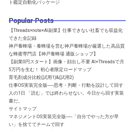
ト鑑定自動化パッケージ
Popular Posts
【Threads×note×AI副業】仕事できない社畜でも収益化
できた全記録
神戸養蜂場・養蜂場を営む神戸養蜂場が厳選した高品質
な蜂蜜専門店【神戸養蜂場 通販ショップ】
【副業0円スタート】画像・顔出し不要 AI×Threadsで月
5万円を生む！ 初心者限定ロードマップ
育毛剤成分比較(試用1)&(試用2)
仕事OS実装完全版──思考・判断・行動を設計して回す
人の1日 「読む」では終わらせない。今日から回す実装
書だ。
サイトマップ
マネジメントOS実装完全版──「自分でやった方が早
い」を捨ててチームで回す